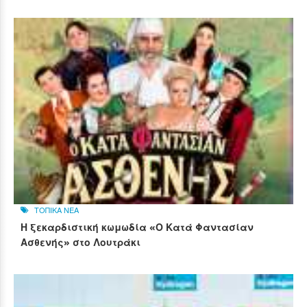
ΤΟΠΙΚΑ ΝΕΑ
Η ξεκαρδιστική κωμωδία «Ο Κατά Φαντασίαν
Ασθενής» στο Λουτράκι