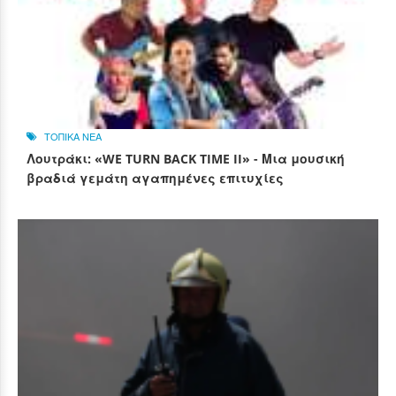
ΤΟΠΙΚΑ ΝΕΑ
Λουτράκι: «WE TURN BACK TIME II» - Μια μουσική
βραδιά γεμάτη αγαπημένες επιτυχίες