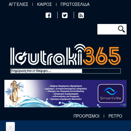
Παράκαμψη προς το κυρίως περιεχόμενο
ΑΓΓΕΛΙΕΣ
ΚΑΙΡΟΣ
ΠΡΩΤΟΣΕΛΙΔΑ
Φόρμα αν
Αναζήτηση
ΠΡΟΟΡΙΣΜΟΙ
ΡΕΤΡΟ