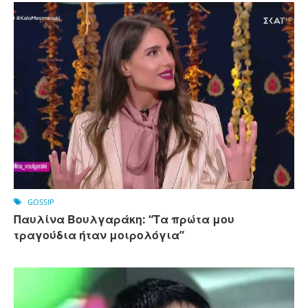
GOSSIP
Παυλίνα Βουλγαράκη: “Τα πρώτα μου
τραγούδια ήταν μοιρολόγια”