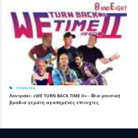
ΤΟΠΙΚΑ ΝΕΑ
Λουτράκι: «WE TURN BACK TIME II» - Μια μουσική
βραδιά γεμάτη αγαπημένες επιτυχίες