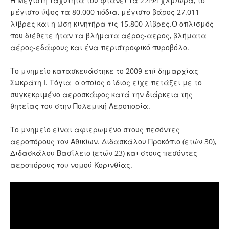
Η Μέγιστη ταχύτητα του φτάνει τα 2.494 χλμ/ώρα, το
μέγιστο ύψος τα 80.000 πόδια, μέγιστο βάρος 27.011
λίβρες και η ώση κινητήρα τις 15.800 λίβρες.Ο οπλισμός
που διέθετε ήταν τα βλήματα αέρος-αερος, βλήματα
αέρος-εδάφους και ένα περιστροφικό πυροβόλο.
Το μνημείο κατασκευάστηκε το 2009 επί δημαρχίας
Σωκράτη Ι. Τόγια ο οποίος ο ίδιος είχε πετάξει με το
συγκεκριμένο αεροσκάφος κατά την διάρκεια της
θητείας του στην Πολεμική Αεροπορία.
Το μνημείο είναι αφιερωμένο στους πεσόντες
αεροπόρους τον Αθικίων. Διδασκάλου Προκόπιο (ετών 30),
Διδασκάλου Βασίλειο (ετών 23) και στους πεσόντες
αεροπόρους του νομού Κορινθίας.