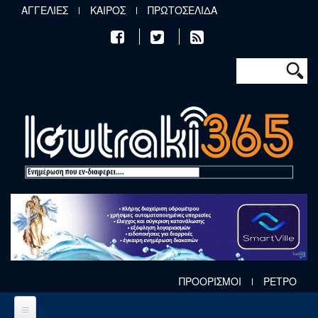
Παράκαμψη προς το κυρίως περιεχόμενο
ΑΓΓΕΛΙΕΣ
ΚΑΙΡΟΣ
ΠΡΩΤΟΣΕΛΙΔΑ
Φόρμα αν
Αναζήτηση
ΠΡΟΟΡΙΣΜΟΙ
ΡΕΤΡΟ