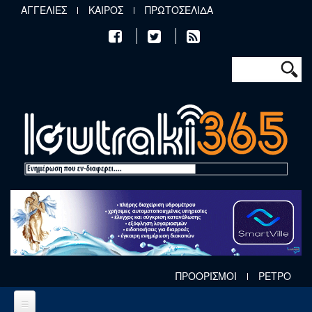
Παράκαμψη προς το κυρίως περιεχόμενο
ΑΓΓΕΛΙΕΣ
ΚΑΙΡΟΣ
ΠΡΩΤΟΣΕΛΙΔΑ
Φόρμα αν
Αναζήτηση
ΠΡΟΟΡΙΣΜΟΙ
ΡΕΤΡΟ