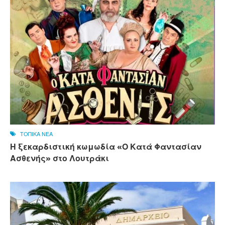
ΤΟΠΙΚΑ ΝΕΑ
Η ξεκαρδιστική κωμωδία «Ο Κατά Φαντασίαν
Ασθενής» στο Λουτράκι