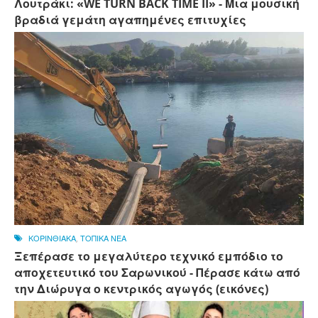
Λουτράκι: «WE TURN BACK TIME II» - Μια μουσική
βραδιά γεμάτη αγαπημένες επιτυχίες
ΚΟΡΙΝΘΙΑΚΑ
,
ΤΟΠΙΚΑ ΝΕΑ
Ξεπέρασε το μεγαλύτερο τεχνικό εμπόδιο το
αποχετευτικό του Σαρωνικού - Πέρασε κάτω από
την Διώρυγα ο κεντρικός αγωγός (εικόνες)