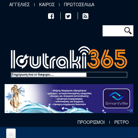
Παράκαμψη προς το κυρίως περιεχόμενο
ΑΓΓΕΛΙΕΣ
ΚΑΙΡΟΣ
ΠΡΩΤΟΣΕΛΙΔΑ
Φόρμα αν
Αναζήτηση
ΠΡΟΟΡΙΣΜΟΙ
ΡΕΤΡΟ