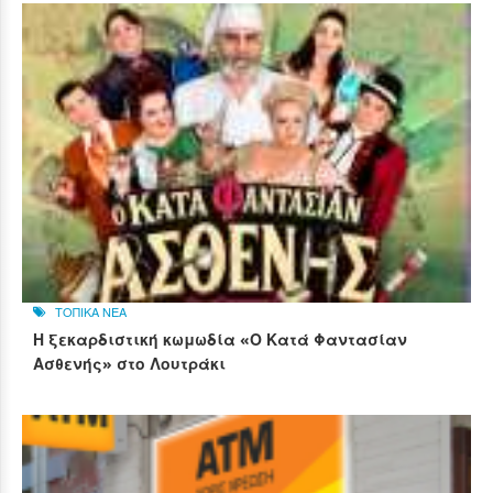
ΤΟΠΙΚΑ ΝΕΑ
Η ξεκαρδιστική κωμωδία «Ο Κατά Φαντασίαν
Ασθενής» στο Λουτράκι