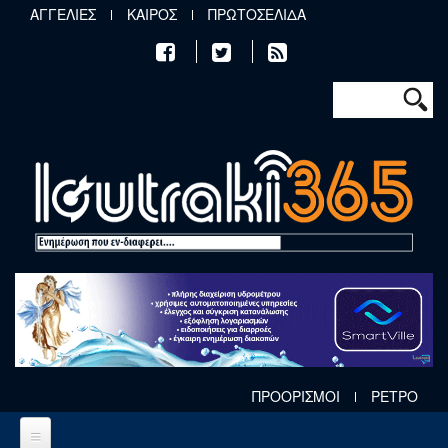
Παράκαμψη προς το κυρίως περιεχόμενο
ΑΓΓΕΛΙΕΣ
ΚΑΙΡΟΣ
ΠΡΩΤΟΣΕΛΙΔΑ
Φόρμα αν
Αναζήτηση
ΠΡΟΟΡΙΣΜΟΙ
ΡΕΤΡΟ