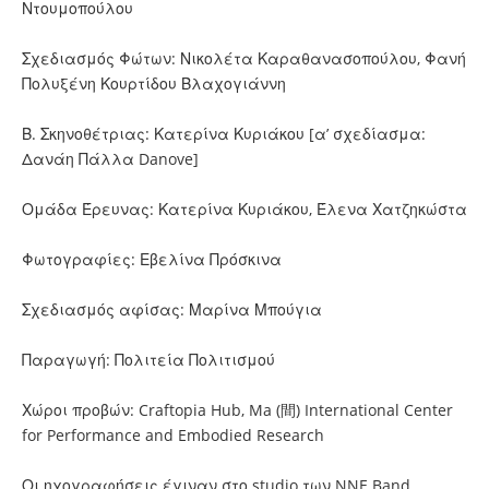
Ντουμοπούλου
Σχεδιασμός Φώτων: Νικολέτα Καραθανασοπούλου, Φανή
Πολυξένη Κουρτίδου Βλαχογιάννη
Β. Σκηνοθέτριας: Κατερίνα Κυριάκου [α’ σχεδίασμα:
Δανάη Πάλλα Danove]
Ομάδα Έρευνας: Κατερίνα Κυριάκου, Έλενα Χατζηκώστα
Φωτογραφίες: Εβελίνα Πρόσκινα
Σχεδιασμός αφίσας: Μαρίνα Μπούγια
Παραγωγή: Πολιτεία Πολιτισμού
Χώροι προβών: Craftopia Hub, Ma (間) International Center
for Performance and Embodied Research
Οι ηχογραφήσεις έγιναν στο studio των NNE Band