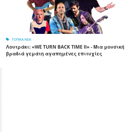
ΤΟΠΙΚΑ ΝΕΑ
Λουτράκι: «WE TURN BACK TIME II» - Μια μουσική
βραδιά γεμάτη αγαπημένες επιτυχίες