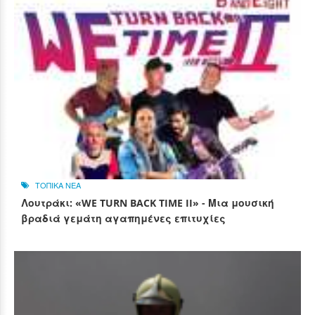
ΤΟΠΙΚΑ ΝΕΑ
Λουτράκι: «WE TURN BACK TIME II» - Μια μουσική
βραδιά γεμάτη αγαπημένες επιτυχίες