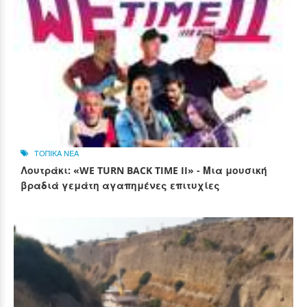
ΤΟΠΙΚΑ ΝΕΑ
Λουτράκι: «WE TURN BACK TIME II» - Μια μουσική
βραδιά γεμάτη αγαπημένες επιτυχίες