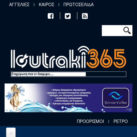
Παράκαμψη προς το κυρίως περιεχόμενο
ΑΓΓΕΛΙΕΣ
ΚΑΙΡΟΣ
ΠΡΩΤΟΣΕΛΙΔΑ
Φόρμα αν
Αναζήτηση
ΠΡΟΟΡΙΣΜΟΙ
ΡΕΤΡΟ