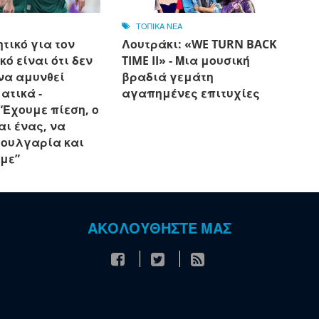
ΤΟΠΙΚΑ ΝΕΑ
τικό για τον
Λουτράκι: «WE TURN BACK
ό είναι ότι δεν
TIME II» - Μια μουσική
να αμυνθεί
βραδιά γεμάτη
ατικά -
αγαπημένες επιτυχίες
“Έχουμε πίεση, ο
αι ένας, να
Βουλγαρία και
υμε”
ΑΚΟΛΟΥΘΗΣΤΕ ΜΑΣ