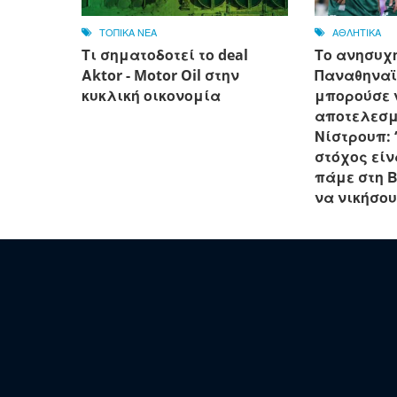
ΤΟΠΙΚΑ ΝΕΑ
ΑΘΛΗΤΙΚΑ
Τι σηματοδοτεί το deal
Το ανησυχη
Αktor - Motor Oil στην
Παναθηναϊκ
κυκλική οικονομία
μπορούσε 
αποτελεσμ
Νίστρουπ: 
στόχος είν
πάμε στη 
να νικήσο