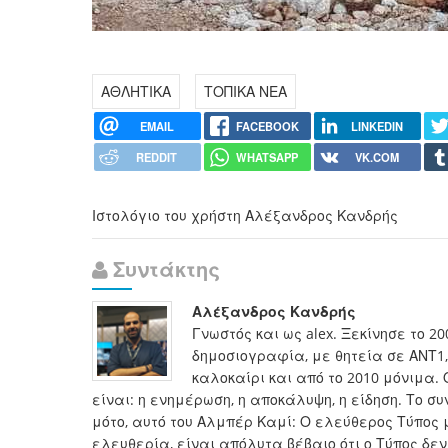
ΑΘΛΗΤΙΚΑ
ΤΟΠΙΚΑ ΝΕΑ
EMAIL
FACEBOOK
LINKEDIN
REDDIT
WHATSAPP
VK.COM
Ιστολόγιο του χρήστη Αλέξανδρος Κανδρής
Συντάκτης
Αλέξανδρος Κανδρής
Γνωστός και ως alex. Ξεκίνησε το 2
δημοσιογραφία, με θητεία σε ΑΝΤ1, 
καλοκαίρι και από το 2010 μόνιμα. 
είναι: η ενημέρωση, η αποκάλυψη, η είδηση. Το 
μότο, αυτό του Αλμπέρ Καμί: Ο ελεύθερος Τύπος 
ελευθερία, είναι απόλυτα βέβαιο ότι ο Τύπος δεν