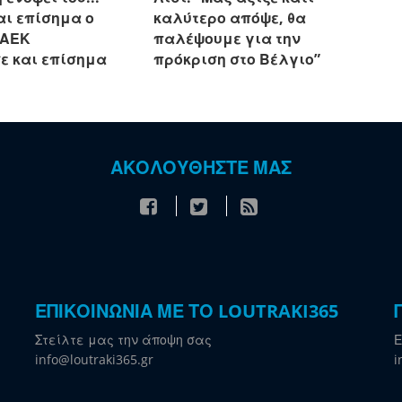
αι επίσημα ο
καλύτερο απόψε, θα
 ΑΕΚ
παλέψουμε για την
ε και επίσημα
πρόκριση στο Βέλγιο”
ΑΚΟΛΟΥΘΗΣΤΕ ΜΑΣ
ΕΠΙΚΟΙΝΩΝΙΑ ΜΕ ΤΟ LOUTRAKI365
Στείλτε μας την άποψη σας
Ε
info@loutraki365.gr
i