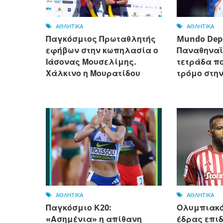
ΑΘΛΗΤΙΚΑ
ΑΘΛΗΤΙΚΑ
Παγκόσμιος Πρωταθλητής
Mundo Depo
εφήβων στην κωπηλασία ο
Παναθηναϊ
Ιάσονας Μουσελίμης.
τετράδα π
Χάλκινο η Μουρατίδου
τρόμο στη
ΑΘΛΗΤΙΚΑ
ΑΘΛΗΤΙΚΑ
Παγκόσμιο Κ20:
Ολυμπιακός
«Ασημένια» η απίθανη
έδρας επιδ