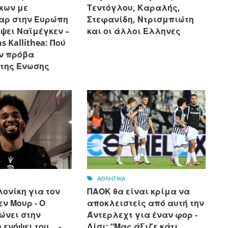
κων με
Τεντόγλου, Καραλής,
αρ στην Ευρώπη
Στεφανίδη, Ντρισμπιώτη
ψει Ναϊμέγκεν –
και οι άλλοι Ελληνες
s Kallithea: Πού
ην πρόβα
 της Ένωσης
ΑΘΛΗΤΙΚΑ
ονίκη για τον
ΠΑΟΚ θα είναι κρίμα να
ν Μουρ - Ο
αποκλειστείς από αυτή την
ώνει στην
Άντερλεχτ για έναν φορ - ​​
ενόψει του... -
Λίσι: “Μας άξιζε κάτι