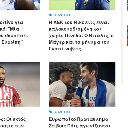
ΑΘΛΗΤΙΚΑ
rtivo για
Η ΑΕΚ του Νίκολιτς είναι
κό: “Μία
καλοκουρδισμένη και
ου σκορπάει
χωρίς Πινέδα: Ο Βιτάλις, ο
ν Ευρώπη”
Μάγερ και το μήνυμα του
Γκατσίνοβιτς
ΑΘΛΗΤΙΚΑ
: Οι εκτός
Ευρωπαϊκό Πρωτάθλημα
όσεις των
Στίβου: Πότε αγωνίζονται