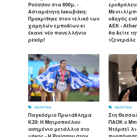
Ρούσσου στα 800μ. -
ερυθρόλευ
Ασταμάτητη Ιακωβάκη:
Μεντιλίμπ
Προκρίθηκε στον τελικό των
οδηγός ενό
χαμηλών εμποδίων κι
ΑΕΚ - Athen
έκανε νέο πανελλήνιο
θα δείτε τ
ρεκόρ!
τζενεράλε
ΑΘΛΗΤΙΚΑ
ΑΘΛΗΤΙΚΑ
Παγκόσμιο Πρωτάθλημα
Στη Θεσσαλ
Κ20: Η Μητροπούλου
ΠΑΟΚ ο Μπε
ασημένιο μετάλλιο στο
Ντόρσεϊ λι
μήκος - Η Ρούσσου στον
προπόνηση 