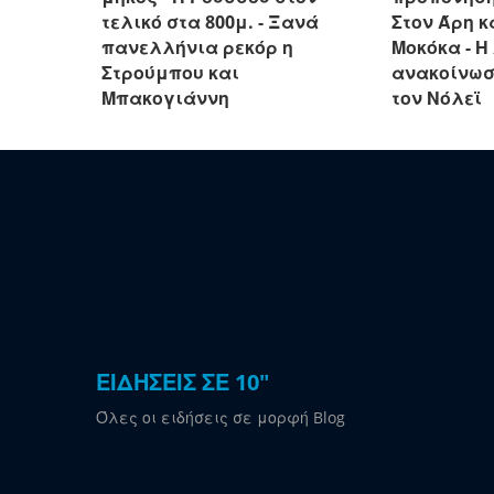
τελικό στα 800μ. - Ξανά
Στον Άρη κ
πανελλήνια ρεκόρ η
Μοκόκα - Η
Στρούμπου και
ανακοίνωσ
Μπακογιάννη
τον Νόλεϊ
ΕΙΔΗΣΕΙΣ ΣΕ 10"
Όλες οι ειδήσεις σε μορφή Blog