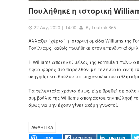
Πουλήθηκε η ιστορική Willia
22 Αυγ, 2020 | 14:00
By
Loutraki365
Αλλάζει “χέρια” η ιστορική ομάδα Williams της Fo
Γουίλιαμς, καθώς πωλήθηκε στον επενδυτικό όμιλο 
Η Williams αποτελεί μέλος της Formula 1 πάνω από
εφτά φορές στο παρελθόν, με τελευταία αυτή του
οδηγήσει και θρύλου τοτ μηχανοκίνητου αθλητισμο
Τα τελευταία χρόνια όμως, είχε βρεθεί σε ρόλο κ
συμβούλιο της Williams αποφάσισε την πώλησή του 
όμως να μην έχουν γίνει ακόμη γνωστοί.
ΑΘΛΗΤΙΚΑ
EMAIL
FACEBOOK
LINKEDIN