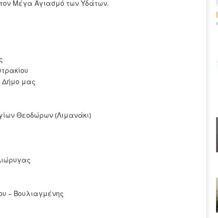
 τον Μέγα Αγιασμό των Υδάτων.
ς
υτρακίου
ν Δήμο μας
Αγίων Θεοδώρων (Λιμανάκι)
 Διώρυγας
ίου – Βουλιαγμένης