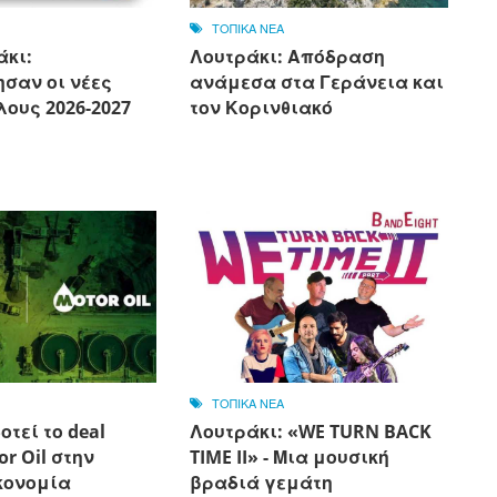
ΤΟΠΙΚΑ ΝΕΑ
άκι:
Λουτράκι: Απόδραση
σαν οι νέες
ανάμεσα στα Γεράνεια και
ους 2026-2027
τον Κορινθιακό
ΤΟΠΙΚΑ ΝΕΑ
οτεί το deal
Λουτράκι: «WE TURN BACK
or Oil στην
TIME II» - Μια μουσική
κονομία
βραδιά γεμάτη