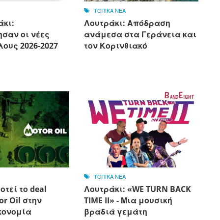
ΤΟΠΙΚΑ ΝΕΑ
άκι:
Λουτράκι: Απόδραση
σαν οι νέες
ανάμεσα στα Γεράνεια και
ους 2026-2027
τον Κορινθιακό
ΤΟΠΙΚΑ ΝΕΑ
οτεί το deal
Λουτράκι: «WE TURN BACK
or Oil στην
TIME II» - Μια μουσική
κονομία
βραδιά γεμάτη