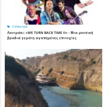
ΤΟΠΙΚΑ ΝΕΑ
Λουτράκι: «WE TURN BACK TIME II» - Μια μουσική
βραδιά γεμάτη αγαπημένες επιτυχίες