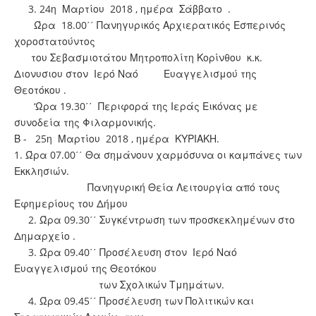
3. 24η Μαρτίου 2018 , ημέρα Σάββατο .
Ώρα 18.00΄΄ Πανηγυρικός Αρχιερατικός Εσπερινός
χοροστατούντος
του Σεβασμιοτάτου Μητροπολίτη Κορίνθου κ.κ.
Διονυσιου στον Ιερό Ναό Ευαγγελισμού της
Θεοτόκου .
‘Ωρα 19.30΄΄ Περιφορά της Ιεράς Εικόνας με
συνοδεία της Φιλαρμονικής.
Β - 25η Μαρτίου 2018 , ημέρα ΚΥΡΙΑΚΗ.
1. Ώρα 07.00΄΄ Θα σημάνουν χαρμόσυνα οι καμπάνες των
Εκκλησιών.
Πανηγυρική Θεία Λειτουργία από τους
Εφημερίους του Δήμου
2. Ώρα 09.30΄΄ Συγκέντρωση των προσκεκλημένων στο
Δημαρχείο .
3. Ώρα 09.40΄΄ Προσέλευση στον Ιερό Ναό
Ευαγγελισμού της Θεοτόκου
των Σχολικών Τμημάτων.
4. Ώρα 09.45΄΄ Προσέλευση των Πολιτικών και