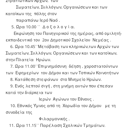
Στρατιωτικών Αρχών, των
Σωματείων, Συλλόγων, Οργανώσεων και των
κατοίκων της πόλης στον
παραπάνω Ιερό Ναό .
5. Ώρα 10.00 ΄΄ Δ ο ξ ο λ ο γ ί α.
Εκφώνηση του Πανηγυρικού της ημέρας, από ομιλητή-
εκπαιδευτικό του 2ου Δημοτικού Σχολείου Νεμέας .
6. Ώρα 10.45΄΄Μετάβαση των κληρικών,των Αρχών των
Σωματείων, Συλλόγων, Οργανώσεων και των κατοίκων,
στην Πλατεία Ηρώων.
7. Ώρα 11.00΄΄Επιμνημόσυνη δέηση , χοροστατούντων
των Εφημερίων του Δήμου και των Τοπικών Κοινοτήτων
8. Κατάθεση στεφάνων στο Μνημείο Ηρώων.
9. Ενός λεπτού σιγή , στη μνήμη αυτών που έπεσαν
κατά την διάρκεια των
Ιερών Αγώνων του Έθνους .
10. Εθνικός Ύμνος από τη Χορωδία του Δήμου με τη
συνοδεία της
Φιλαρμονικής .
11. Ώρα 11.15΄΄ Παρέλαση Σχολικών Τμημάτων.