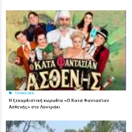
ΤΟΠΙΚΑ ΝΕΑ
Η ξεκαρδιστική κωμωδία «Ο Κατά Φαντασίαν
Ασθενής» στο Λουτράκι