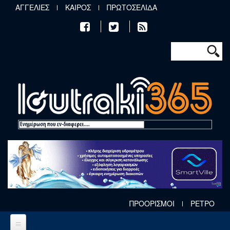
Παράκαμψη προς το κυρίως περιεχόμενο
ΑΓΓΕΛΙΕΣ
ΚΑΙΡΟΣ
ΠΡΩΤΟΣΕΛΙΔΑ
Φόρμα αν
Αναζήτηση
ΠΡΟΟΡΙΣΜΟΙ
ΡΕΤΡΟ