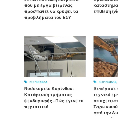
που με έργα βιτρίνας
κατάστημα 
προσπαθεί να κρύψει τα
επίθεση (v
προβλήματα του ΕΣΥ
ΚΟΡΙΝΘΙΑΚΑ
ΚΟΡΙΝΘΙΑΚΑ
Νοσοκομείο Κορίνθου:
Ξεπέρασε 
Κατάρευση τμήματος
τεχνικό εμ
ψευδοροφής - Πώς έγινε το
αποχετευτι
περισττικό
Σαρωνικού
από την Δ