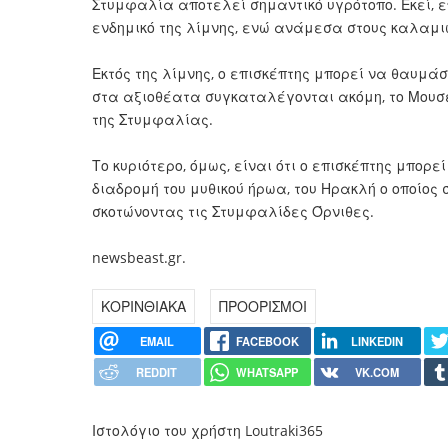
Στυμφαλία αποτελεί σημαντικό υγρότοπο. Εκεί, επι
ενδημικό της λίμνης, ενώ ανάμεσα στους καλαμι
Εκτός της λίμνης, ο επισκέπτης μπορεί να θαυμά
στα αξιοθέατα συγκαταλέγονται ακόμη, το Μουσ
της Στυμφαλίας.
Το κυριότερο, όμως, είναι ότι ο επισκέπτης μπορεί
διαδρομή του μυθικού ήρωα, του Ηρακλή ο οποίος 
σκοτώνοντας τις Στυμφαλίδες Όρνιθες.
newsbeast.gr.
ΚΟΡΙΝΘΙΑΚΑ
ΠΡΟΟΡΙΣΜΟΙ
EMAIL
FACEBOOK
LINKEDIN
REDDIT
WHATSAPP
VK.COM
Ιστολόγιο του χρήστη Loutraki365