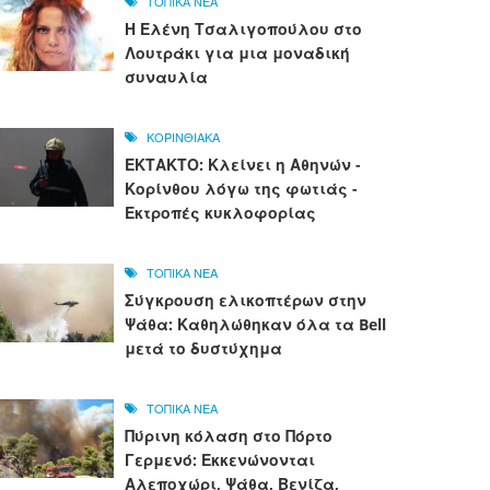
ΤΟΠΙΚΑ ΝΕΑ
Η Ελένη Τσαλιγοπούλου στο
Λουτράκι για μια μοναδική
συναυλία
ΚΟΡΙΝΘΙΑΚΑ
ΕΚΤΑΚΤΟ: Κλείνει η Αθηνών -
Κορίνθου λόγω της φωτιάς -
Εκτροπές κυκλοφορίας
ΤΟΠΙΚΑ ΝΕΑ
Σύγκρουση ελικοπτέρων στην
Ψάθα: Καθηλώθηκαν όλα τα Bell
μετά το δυστύχημα
ΤΟΠΙΚΑ ΝΕΑ
Πύρινη κόλαση στο Πόρτο
Γερμενό: Εκκενώνονται
Αλεποχώρι, Ψάθα, Βενίζα,