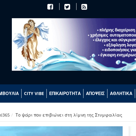
ΜΒΟΥΛΙΑ
CITY VIBE
ΕΠΙΚΑΙΡΟΤΗΤΑ
ΑΠΟΨΕΙΣ
ΑΘΛΗΤΙΚΑ
ki365
Το ψάρι που επιβιώνει στη λίμνη της Στυμφαλίας