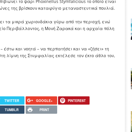
βιώνει το ψάρι Phoxinellus Stymfalicious το οποίο είναι
ώνες της βρίσκουν καταφύγιο μεταναστευτικά πουλιά.
σει τα μικρά χωριουδάκια γύρω από την περιοχή, ενώ
είο Περιβάλλοντος, η Μονή Ζαρακά και η αρχαία πόλη
 – έστω και νοητά – να περπατήσει και να «ζήσει» τη
στη λίμνη της Στυμφαλίας εκτέλεσε τον έκτο άθλο του,
TWITTER
GOOGLE+
PINTEREST
TUMBLR
PRINT