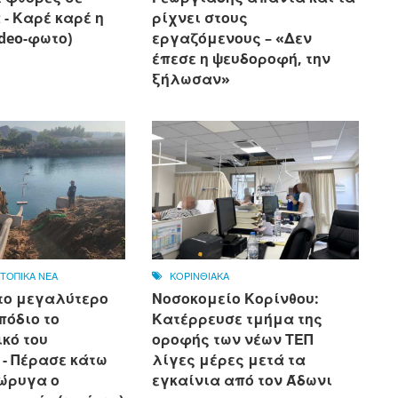
- Καρέ καρέ η
ρίχνει στους
ideo-φωτο)
εργαζόμενους – «Δεν
έπεσε η ψευδοροφή, την
ξήλωσαν»
,
ΤΟΠΙΚΑ ΝΕΑ
ΚΟΡΙΝΘΙΑΚΑ
το μεγαλύτερο
Νοσοκομείο Κορίνθου:
πόδιο το
Κατέρρευσε τμήμα της
κό του
οροφής των νέων ΤΕΠ
 - Πέρασε κάτω
λίγες μέρες μετά τα
ιώρυγα ο
εγκαίνια από τον Άδωνι