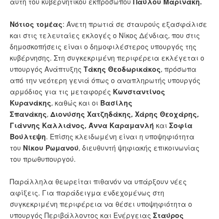
αυτή του κυβερνητικού εκπροσώπου
Παύλου Μαρινάκη.
Νότιος τομέας
: Άνετη πρωτιά σε σταυρούς εξασφάλισε
και στις τελευταίες εκλογές ο Νίκος Δένδιας, που στις
δημοσκοπήσεις είναι ο δημοφιλέστερος υπουργός της
κυβέρνησης. Στη συγκεκριμένη περιφέρεια εκλέγεται ο
υπουργός Ανάπτυξης
Τάκης Θεοδωρικάκος
, πρόσωπα
από την νεότερη γενιά όπως ο αναπληρωτής υπουργός
αρμόδιος για τις μεταφορές
Κωνσταντίνος
Κυρανάκης
, καθώς και οι
Βασίλης
Σπανάκης
,
Διονύσης Χατζηδάκης, Χάρης Θεοχάρης,
Γιάννης Καλλιάνος, Άννα Καραμανλή
και
Σοφία
Βούλτεψη
. Επίσης κλειδωμένη είναι η υποψηφιότητα
του
Νίκου Ρωμανού
, διευθυντή ψηφιακής επικοινωνίας
του πρωθυπουργού.
Παράλληλα θεωρείται πιθανόν να υπάρξουν νέες
αφίξεις. Για παράδειγμα ενδεχομένως στη
συγκεκριμένη περιφέρεια να θέσει υποψηφιότητα ο
υπουργός Περιβάλλοντος και Ενέργειας
Σταύρος