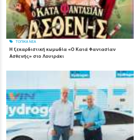
ΤΟΠΙΚΑ ΝΕΑ
Η ξεκαρδιστική κωμωδία «Ο Κατά Φαντασίαν
Ασθενής» στο Λουτράκι