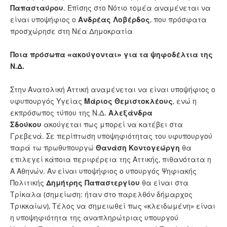
Παπασταύρου
. Επίσης στο Νότιο τομέα αναμένεται να
είναι υποψήφιος ο
Ανδρέας Λοβέρδος
, που πρόσφατα
προσχώρησε στη Νέα Δημοκρατία
Ποια πρόσωπα «ακούγονται» για τα ψηφοδέλτια της
Ν.Δ.
Στην Ανατολική Αττική αναμένεται να είναι υποψήφιος ο
υφυπουργός Υγείας
Μάριος Θεμιστοκλέους
, ενώ η
εκπρόσωπος τύπου της Ν.Δ.
Αλεξάνδρα
Σδούκου
ακούγεται πως μπορεί να κατέβει στα
Γρεβενά. Σε περίπτωση υποψηφιότητας του υφυπουργού
παρά τω πρωθυπουργώ
Θανάση Κοντογεώργη
θα
επιλεγεί κάποια περιφέρεια της Αττικής, πιθανότατα η
Α Αθηνών. Αν είναι υποψήφιος ο υπουργός Ψηφιακής
Πολιτικής
Δημήτρης Παπαστεργίου
θα είναι στα
Τρίκαλα (σημείωση: ήταν στο παρελθόν δήμαρχος
Τρικκαίων), Τέλος να σημειωθεί πως «κλειδωμένη» είναι
η υποψηφιότητα της αναπληρώτριας υπουργού