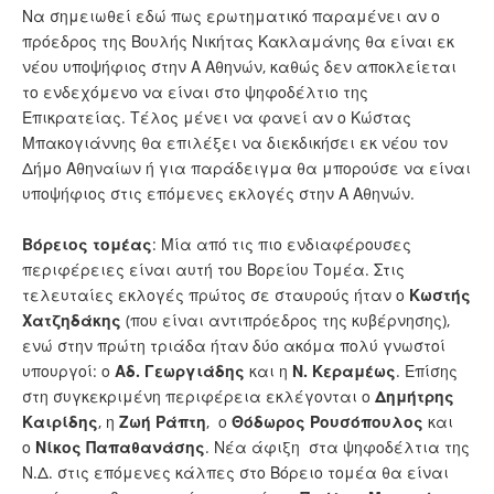
Να σημειωθεί εδώ πως ερωτηματικό παραμένει αν ο
πρόεδρος της Βουλής Νικήτας Κακλαμάνης θα είναι εκ
νέου υποψήφιος στην Α Αθηνών, καθώς δεν αποκλείεται
το ενδεχόμενο να είναι στο ψηφοδέλτιο της
Επικρατείας. Τέλος μένει να φανεί αν ο Κώστας
Μπακογιάννης θα επιλέξει να διεκδικήσει εκ νέου τον
Δήμο Αθηναίων ή για παράδειγμα θα μπορούσε να είναι
υποψήφιος στις επόμενες εκλογές στην Α Αθηνών.
Βόρειος τομέας
: Μία από τις πιο ενδιαφέρουσες
περιφέρειες είναι αυτή του Βορείου Τομέα. Στις
τελευταίες εκλογές πρώτος σε σταυρούς ήταν ο
Κωστής
Χατζηδάκης
(που είναι αντιπρόεδρος της κυβέρνησης),
ενώ στην πρώτη τριάδα ήταν δύο ακόμα πολύ γνωστοί
υπουργοί: ο
Αδ. Γεωργιάδης
και η
Ν. Κεραμέως
. Επίσης
στη συγκεκριμένη περιφέρεια εκλέγονται ο
Δημήτρης
Καιρίδης
, η
Ζωή Ράπτη
, ο
Θόδωρος Ρουσόπουλος
και
ο
Νίκος Παπαθανάσης
. Νέα άφιξη στα ψηφοδέλτια της
Ν.Δ. στις επόμενες κάλπες στο Βόρειο τομέα θα είναι