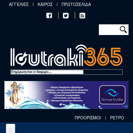
Παράκαμψη προς το κυρίως περιεχόμενο
ΑΓΓΕΛΙΕΣ
ΚΑΙΡΟΣ
ΠΡΩΤΟΣΕΛΙΔΑ
Φόρμα αν
Αναζήτηση
ΠΡΟΟΡΙΣΜΟΙ
ΡΕΤΡΟ