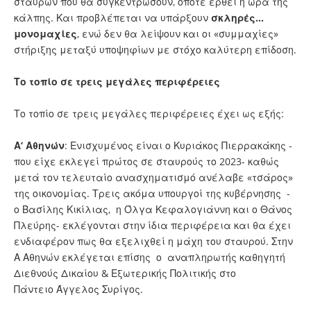
σταυρών που θα συγκεντρώσουν, όποτε έρθει η ώρα της
κάλπης. Και προβλέπεται να υπάρξουν
σκληρές…
μονομαχίες
, ενώ δεν θα λείψουν και οι «συμμαχίες»
στήριξης μεταξύ υποψηφίων με στόχο καλύτερη επίδοση.
Το τοπίο σε τρεις μεγάλες περιφέρειες
Το τοπίο σε τρεις μεγάλες περιφέρειες έχει ως εξής:
Α’ Αθηνών
: Ενισχυμένος είναι ο Κυριάκος Πιερρακάκης -
που είχε εκλεγεί πρώτος σε σταυρούς το 2023- καθώς
μετά τον τελευταίο ανασχηματισμό ανέλαβε «τσάρος»
της οικονομίας. Τρεις ακόμα υπουργοί της κυβέρνησης -
ο Βασίλης Κικίλιας, η Όλγα Κεφαλογιάννη και ο Θάνος
Πλεύρης- εκλέγονται στην ίδια περιφέρεια και θα έχει
ενδιαφέρον πως θα εξελιχθεί η μάχη του σταυρού. Στην
Α Αθηνών εκλέγεται επίσης ο αναπληρωτής καθηγητή
Διεθνούς Δικαίου & Εξωτερικής Πολιτικής στο
Πάντειο Άγγελος Συρίγος.