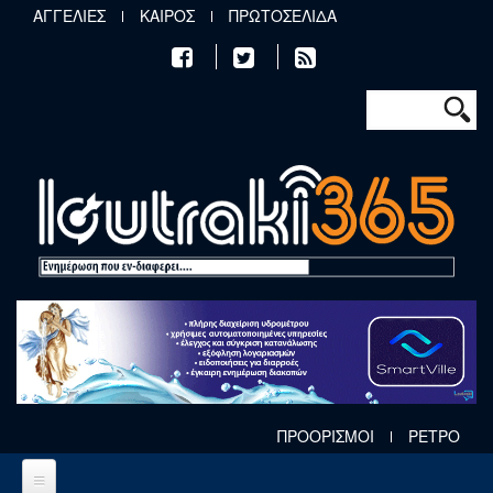
Παράκαμψη προς το κυρίως περιεχόμενο
ΑΓΓΕΛΙΕΣ
ΚΑΙΡΟΣ
ΠΡΩΤΟΣΕΛΙΔΑ
Φόρμα αν
Αναζήτηση
ΠΡΟΟΡΙΣΜΟΙ
ΡΕΤΡΟ