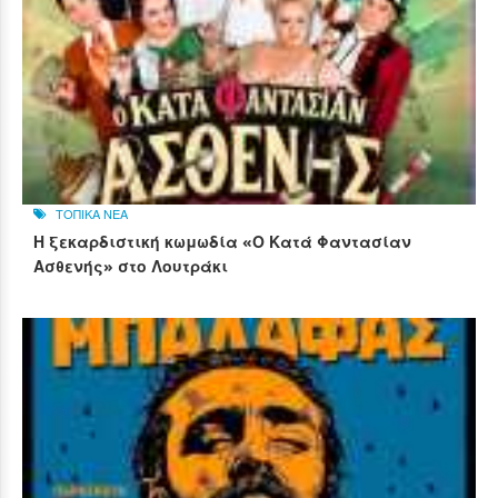
ΤΟΠΙΚΑ ΝΕΑ
Η ξεκαρδιστική κωμωδία «Ο Κατά Φαντασίαν
Ασθενής» στο Λουτράκι