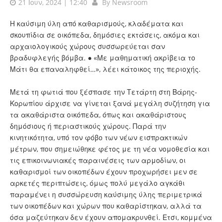
21 Ιουν, 2024 | 12:40
By
Newsroom
Η καύσιμη ύλη από καθαρισμούς, κλαδέματα και
σκουπίδια σε οικόπεδα, δημόσιες εκτάσεις, ακόμα και
αρχαιολογικούς χώρους συσσωρεύεται σαν
βραδυφλεγής βόμβα. ● «Με μαθηματική ακρίβεια το
Μάτι θα επαναληφθεί…», λέει κάτοικος της περιοχής.
Μετά τη φωτιά που ξέσπασε την Τετάρτη στη Βάρης-
Κορωπίου άρχισε να γίνεται ξανά μεγάλη συζήτηση για
τα ακαθάριστα οικόπεδα, όπως και ακαθάριστους
δημόσιους ή περιαστικούς χώρους. Παρά την
κινητικότητα, υπό τον φόβο των νέων εισπρακτικών
μέτρων, που σημειώθηκε φέτος με τη νέα νομοθεσία και
τις επικοινωνιακές παραινέσεις των αρμοδίων, οι
καθαρισμοί των οικοπέδων έχουν προχωρήσει μεν σε
αρκετές περιπτώσεις, όμως πολύ μεγάλο αγκάθι
παραμένει η συσσώρευση καύσιμης ύλης περιμετρικά
των οικοπέδων και χώρων που καθαρίστηκαν, αλλά τα
όσα μαζεύτηκαν δεν έχουν απομακρυνθεί. Ετσι, κομμένα