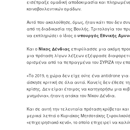
εισέπραξε ομαδική αποδοκιμασία και πληρωμένε
κοινοβουλευτικών ομάδων.
Αυτό που ακολούθησε, όμως, ήταν κάτι που δεν συ
από τη διαδικασία της Βουλής. Τριτολογία του π
να εκπληρώσει ο ίδιος ο
υπουργός Εθνικής Άμυν
Και ο
Νίκος Δένδιας
επιφύλασσε μια ακόμη προσ
μια πρόταση λίγων λέξεων εξέφρασε διαφορετικ
ορισμένα από τα πεπραγμένα του ΣΥΡΙΖΑ την επο
«Το 2019, η χώρα δεν είχε ούτε ένα antidrone γ
άσκησε κριτική σε όλα αυτά. Κανείς δεν έθεσε τ
κρίσης. Δεν είμαι έτοιμος να κατηγορήσω μια κυ
μνημόνια», ήταν η ατάκα του Νίκου Δένδια.
Και σε αυτή την τελευταία πρόταση κρύβεται και
μερικά λεπτά ο Κυριάκος Μητσοτάκης ξιφουλκούσε
«επιχειρησιακό κενό», το οποίο επιχειρεί να καλ