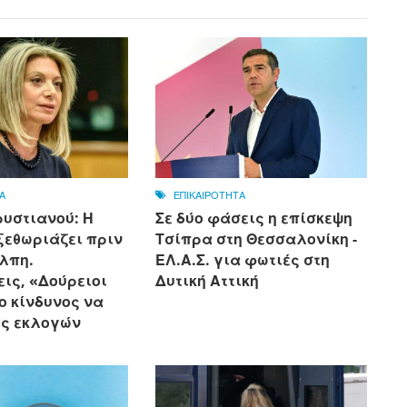
Α
ΕΠΙΚΑΙΡΟΤΗΤΑ
υστιανού: Η
Σε δύο φάσεις η επίσκεψη
ξεθωριάζει πριν
Τσίπρα στη Θεσσαλονίκη -
άλπη.
ΕΛ.Α.Σ. για φωτιές στη
ις, «Δούρειοι
Δυτική Αττική
 ο κίνδυνος να
ός εκλογών