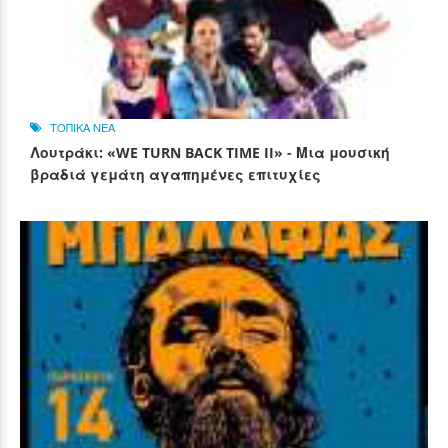
ΤΟΠΙΚΑ ΝΕΑ
Λουτράκι: «WE TURN BACK TIME II» - Μια μουσική
βραδιά γεμάτη αγαπημένες επιτυχίες