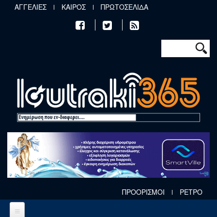
Παράκαμψη προς το κυρίως περιεχόμενο
ΑΓΓΕΛΙΕΣ
ΚΑΙΡΟΣ
ΠΡΩΤΟΣΕΛΙΔΑ
Φόρμα αν
Αναζήτηση
ΠΡΟΟΡΙΣΜΟΙ
ΡΕΤΡΟ