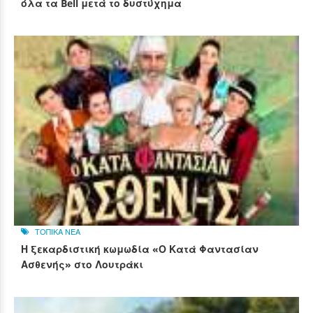
όλα τα Bell μετά το δυστύχημα
ΤΟΠΙΚΑ ΝΕΑ
Η ξεκαρδιστική κωμωδία «Ο Κατά Φαντασίαν
Ασθενής» στο Λουτράκι