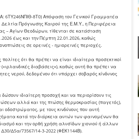
ΑΔΑ: 6ΤΥ246ΝΠΙΘ-8Τ0) Απόφαση του Γενικού Γραμματέα
 Δελτία Πρόγνωσης Καιρού της Ε.Μ.Υ., η Περιφέρεια
ας – Αγίων Θεοδώρων, τίθενται σε κατάσταση
1.2026 έως και την Πέμπτη 22.01.2026, καθώς
ονοπτώσεις σε ορεινές - ημιορεινές περιοχές.
ολίτες ότι θα πρέπει να είναι ιδιαίτερα προσεκτικοί
(«ιρλανδικές διαβάσεις»), καθώς αυτή θα πρέπει να
ες νερού, δεδομένου ότι υπάρχει σοβαρός κίνδυνος
 δώσουν ιδιαίτερη προσοχή και να περιορίσουν τις
πτώσεων αλλά και της πτώσης θερμοκρασίας (παγετός),
ι οδοστρώματος, με τους κινδύνους που αυτή
οχήματα κατά την διάρκεια αυτών των φαινομένων θα
διασμό και την ορθή χρήση αλυσίδων χιονιού ή άλλων
 Δ30/Δ5α/73567/14-3-2022 (ΦΕΚ1144Β).