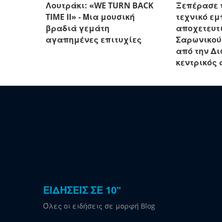
Λουτράκι: «WE TURN BACK
Ξεπέρασε 
TIME II» - Μια μουσική
τεχνικό εμ
βραδιά γεμάτη
αποχετευτι
αγαπημένες επιτυχίες
Σαρωνικού
από την Δ
κεντρικός 
ΕΙΔΗΣΕΙΣ ΣΕ 10"
Όλες οι ειδήσεις σε μορφή Blog