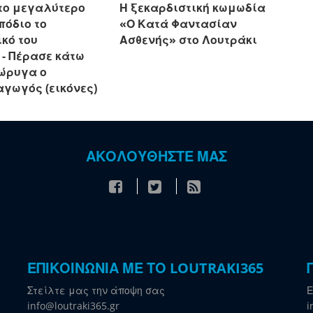
το μεγαλύτερο
Η ξεκαρδιστική κωμωδία
πόδιο το
«Ο Κατά Φαντασίαν
κό του
Ασθενής» στο Λουτράκι
 - Πέρασε κάτω
ιώρυγα ο
αγωγός (εικόνες)
ΑΚΟΛΟΥΘΗΣΤΕ ΜΑΣ
ΕΠΙΚΟΙΝΩΝΙΑ ΜΕ ΤΟ LOUTRAKI365
Στείλτε μας την άποψη σας
Ε
info@loutraki365.gr
i