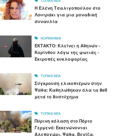
ΤΟΠΙΚΑ ΝΕΑ
Η Ελένη Τσαλιγοπούλου στο
Λουτράκι για μια μοναδική
συναυλία
ΚΟΡΙΝΘΙΑΚΑ
ΕΚΤΑΚΤΟ: Κλείνει η Αθηνών -
Κορίνθου λόγω της φωτιάς -
Εκτροπές κυκλοφορίας
ΤΟΠΙΚΑ ΝΕΑ
Σύγκρουση ελικοπτέρων στην
Ψάθα: Καθηλώθηκαν όλα τα Bell
μετά το δυστύχημα
ΤΟΠΙΚΑ ΝΕΑ
Πύρινη κόλαση στο Πόρτο
Γερμενό: Εκκενώνονται
Αλεποχώρι, Ψάθα, Βενίζα,