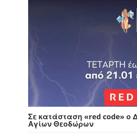
Σε κατάσταση «red code» ο 
Αγίων Θεοδώρων