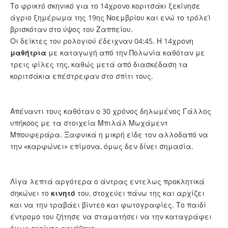
Το φρικτό σκηνικό για το 14χρονο κοριτσάκι ξεκίνησε
άγριο ξημέρωμα της 19ης Νοεμβρίου και ενώ το τρόλεϊ
βρισκόταν στο ύψος του Ζαππείου.
Οι δείκτες του ρολογιού έδειχναν 04:45. Η 14χρονη
μαθήτρια
με καταγωγή από την Πολωνία καθόταν με
τρεις φίλες της, καθώς μετά από διασκέδαση τα
κοριτσάκια επέστρεφαν στο σπίτι τους.
Απέναντι τους καθόταν ο 30 χρόνος δηλωμένος Γάλλος
υπήκοος με τα στοιχεία Μπιλάλ Μωχάμεντ
Μπουφεράρα. Ξαφνικά η μικρή είδε τον αλλοδαπό να
την «καρφώνει» επίμονα, όμως δεν δίνει σημασία.
Λίγα λεπτά αργότερα ο άντρας εντελως προκλητικά
σηκώνει το
κινητό
του, στοχεύει πάνω της και αρχίζει
και να την τραβάει βίντεο και φωτογραφίες. Το παιδί
έντρομο του ζήτησε να σταματήσει να την καταγράφει