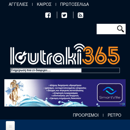
Παράκαμψη προς το κυρίως περιεχόμενο
ΑΓΓΕΛΙΕΣ
ΚΑΙΡΟΣ
ΠΡΩΤΟΣΕΛΙΔΑ
Φόρμα αν
Αναζήτηση
ΠΡΟΟΡΙΣΜΟΙ
ΡΕΤΡΟ