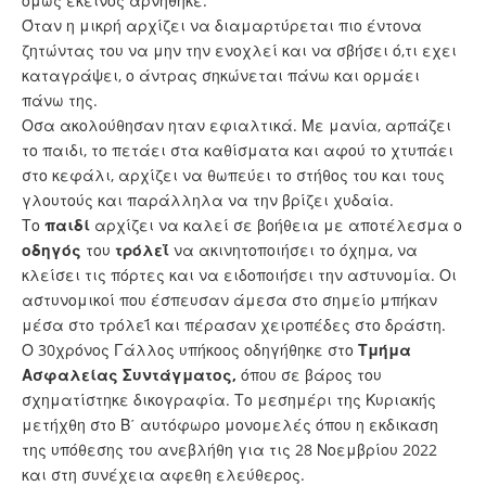
όμως εκείνος αρνήθηκε.
Όταν η μικρή αρχίζει να διαμαρτύρεται πιο έντονα
ζητώντας του να μην την ενοχλεί και να σβήσει ό,τι εχει
καταγράψει, ο άντρας σηκώνεται πάνω και ορμάει
πάνω της.
Οσα ακολούθησαν ηταν εφιαλτικά. Με μανία, αρπάζει
το παιδι, το πετάει στα καθίσματα και αφού το χτυπάει
στο κεφάλι, αρχίζει να θωπεύει το στήθος του και τους
γλουτούς και παράλληλα να την βρίζει χυδαία.
Το
παιδί
αρχίζει να καλεί σε βοήθεια με αποτέλεσμα ο
οδηγός
του
τρόλεΐ
να ακινητοποιήσει το όχημα, να
κλείσει τις πόρτες και να ειδοποιήσει την αστυνομία. Οι
αστυνομικοί που έσπευσαν άμεσα στο σημείο μπήκαν
μέσα στο τρόλεΐ και πέρασαν χειροπέδες στο δράστη.
Ο 30χρόνος Γάλλος υπήκοος οδηγήθηκε στο
Τμήμα
Ασφαλείας Συντάγματος,
όπου σε βάρος του
σχηματίστηκε δικογραφία. Το μεσημέρι της Κυριακής
μετήχθη στο Β΄ αυτόφωρο μονομελές όπου η εκδικαση
της υπόθεσης του ανεβλήθη για τις 28 Νοεμβρίου 2022
και στη συνέχεια αφεθη ελεύθερος.