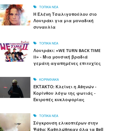
ΤΟΠΙΚΑ ΝΕΑ
Η Ελένη Τσαλιγοπούλου στο
Λουτράκι για μια μοναδική
συναυλία
ΤΟΠΙΚΑ ΝΕΑ
Λουτράκι: «WE TURN BACK TIME
II» - Μια μουσική βραδιά
γεμάτη αγαπημένες επιτυχίες
ΚΟΡΙΝΘΙΑΚΑ
ΕΚΤΑΚΤΟ: Κλείνει η Αθηνών -
Κορίνθου λόγω της φωτιάς -
Εκτροπές κυκλοφορίας
ΤΟΠΙΚΑ ΝΕΑ
Σύγκρουση ελικοπτέρων στην
Ψάθα: Καθηλώθηκαν όλα τα Bell