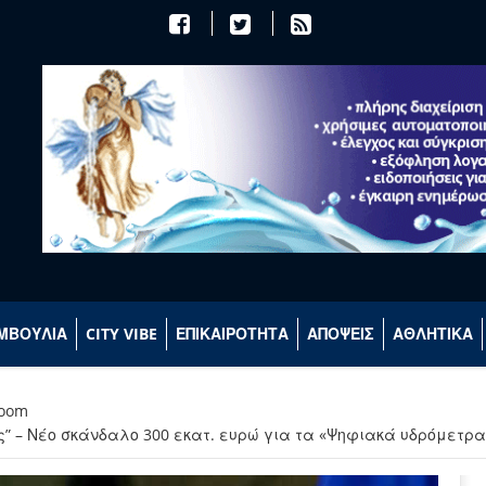
ΜΒΟΥΛΙΑ
CITY VIBE
ΕΠΙΚΑΙΡΟΤΗΤΑ
ΑΠΟΨΕΙΣ
ΑΘΛΗΤΙΚΑ
room
ς” – Νέο σκάνδαλο 300 εκατ. ευρώ για τα «Ψηφιακά υδρόμετρ