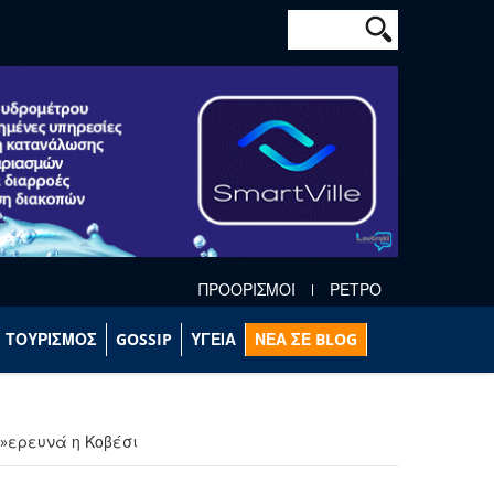
Φόρμα αναζήτησ
Αναζήτηση
ΠΡΟΟΡΙΣΜΟΙ
ΡΕΤΡΟ
ΤΟΥΡΙΣΜΟΣ
GOSSIP
ΥΓΕΙΑ
ΝΕΑ ΣΕ BLOG
α»ερευνά η Κοβέσι