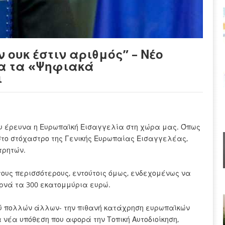
ουκ έστιν αριθμός” – Νέο
ια τα «Ψηφιακά
ι
υ έρευνα η Ευρωπαϊκή Εισαγγελία στη χώρα μας. Όπως
 στο στόχαστρο της Γενικής Ευρωπαίας Εισαγγελέας,
τρητών.
ους περισσότερους, εντούτοις όμως, ενδεχομένως να
ρνά τα 300 εκατομμύρια ευρώ.
ύ πολλών άλλων- την πιθανή κατάχρηση ευρωπαϊκών
 νέα υπόθεση που αφορά την Τοπική Αυτοδιοίκηση,