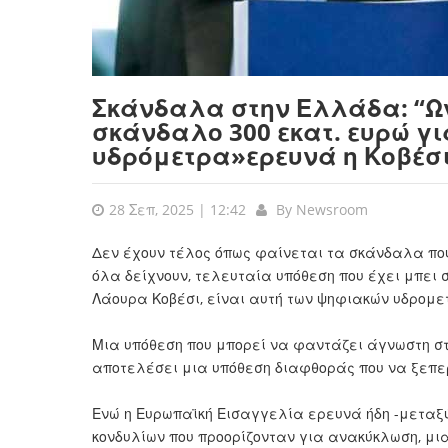
Σκάνδαλα στην Ελλάδα: “Ων 
σκάνδαλο 300 εκατ. ευρώ γ
υδρόμετρα»ερευνά η Κοβέσ
28 Σεπ, 2025 | 12:42
By
Newsroom
Δεν έχουν τέλος όπως φαίνεται τα σκάνδαλα πο
όλα δείχνουν, τελευταία υπόθεση που έχει μπει
Λάουρα Κοβέσι, είναι αυτή των ψηφιακών υδρομε
Μια υπόθεση που μπορεί να φαντάζει άγνωστη στ
αποτελέσει μια υπόθεση διαφθοράς που να ξεπε
Ενώ η Ευρωπαϊκή Εισαγγελία ερευνά ήδη -μεταξ
κονδυλίων που προορίζονταν για ανακύκλωση, μια