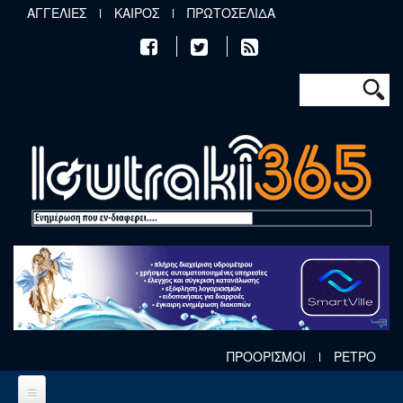
Παράκαμψη προς το κυρίως περιεχόμενο
ΑΓΓΕΛΙΕΣ
ΚΑΙΡΟΣ
ΠΡΩΤΟΣΕΛΙΔΑ
Φόρμα αν
Αναζήτηση
ΠΡΟΟΡΙΣΜΟΙ
ΡΕΤΡΟ