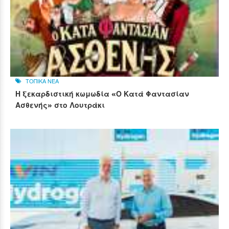
ΤΟΠΙΚΑ ΝΕΑ
Η ξεκαρδιστική κωμωδία «Ο Κατά Φαντασίαν
Ασθενής» στο Λουτράκι