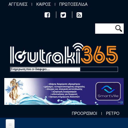
Παράκαμψη προς το κυρίως περιεχόμενο
ΑΓΓΕΛΙΕΣ
ΚΑΙΡΟΣ
ΠΡΩΤΟΣΕΛΙΔΑ
Φόρμα αν
Αναζήτηση
ΠΡΟΟΡΙΣΜΟΙ
ΡΕΤΡΟ