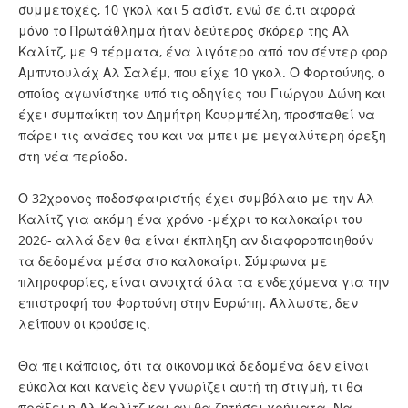
συμμετοχές, 10 γκολ και 5 ασίστ, ενώ σε ό,τι αφορά
μόνο το Πρωτάθλημα ήταν δεύτερος σκόρερ της Αλ
Καλίτζ, με 9 τέρματα, ένα λιγότερο από τον σέντερ φορ
Αμπντουλάχ Αλ Σαλέμ, που είχε 10 γκολ. Ο Φορτούνης, ο
οποίος αγωνίστηκε υπό τις οδηγίες του Γιώργου Δώνη και
έχει συμπαίκτη τον Δημήτρη Κουρμπέλη, προσπαθεί να
πάρει τις ανάσες του και να μπει με μεγαλύτερη όρεξη
στη νέα περίοδο.
Ο 32χρονος ποδοσφαιριστής έχει συμβόλαιο με την Αλ
Καλίτζ για ακόμη ένα χρόνο -μέχρι το καλοκαίρι του
2026- αλλά δεν θα είναι έκπληξη αν διαφοροποιηθούν
τα δεδομένα μέσα στο καλοκαίρι. Σύμφωνα με
πληροφορίες, είναι ανοιχτά όλα τα ενδεχόμενα για την
επιστροφή του Φορτούνη στην Ευρώπη. Άλλωστε, δεν
λείπουν οι κρούσεις.
Θα πει κάποιος, ότι τα οικονομικά δεδομένα δεν είναι
εύκολα και κανείς δεν γνωρίζει αυτή τη στιγμή, τι θα
πράξει η Αλ Καλίτζ και αν θα ζητήσει χρήματα. Να