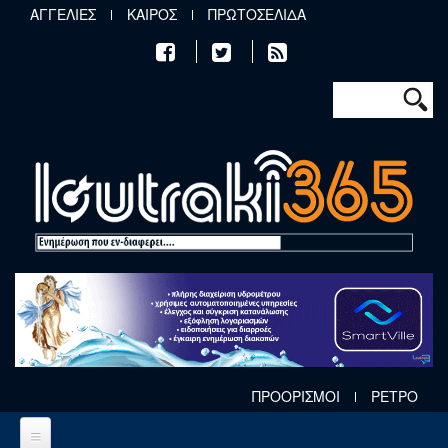
Παράκαμψη προς το κυρίως περιεχόμενο
ΑΓΓΕΛΙΕΣ
ΚΑΙΡΟΣ
ΠΡΩΤΟΣΕΛΙΔΑ
Φόρμα αν
Αναζήτηση
ΠΡΟΟΡΙΣΜΟΙ
ΡΕΤΡΟ