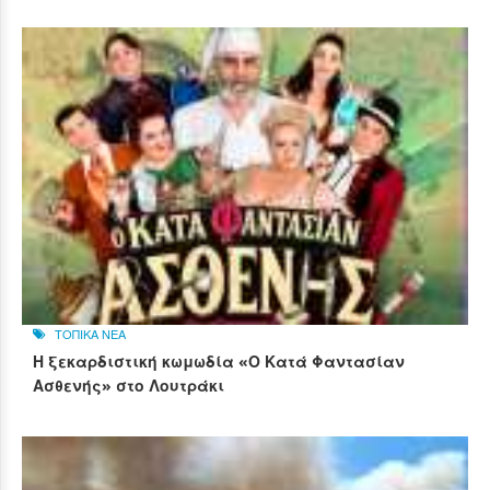
ΤΟΠΙΚΑ ΝΕΑ
Η ξεκαρδιστική κωμωδία «Ο Κατά Φαντασίαν
Ασθενής» στο Λουτράκι