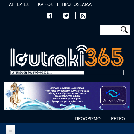
Παράκαμψη προς το κυρίως περιεχόμενο
ΑΓΓΕΛΙΕΣ
ΚΑΙΡΟΣ
ΠΡΩΤΟΣΕΛΙΔΑ
Φόρμα αν
Αναζήτηση
ΠΡΟΟΡΙΣΜΟΙ
ΡΕΤΡΟ