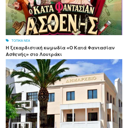
ΤΟΠΙΚΑ ΝΕΑ
Η ξεκαρδιστική κωμωδία «Ο Κατά Φαντασίαν
Ασθενής» στο Λουτράκι