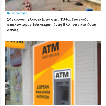
ΤΟΠΙΚΑ ΝΕΑ
Σύγκρουση ελικοπτέρων στην Ψάθα: Τραγικός
απολογισμός δύο νεκροί, ένας Έλληνας και ένας
Δανός