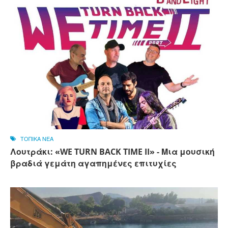
ΤΟΠΙΚΑ ΝΕΑ
Λουτράκι: «WE TURN BACK TIME II» - Μια μουσική
βραδιά γεμάτη αγαπημένες επιτυχίες