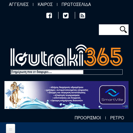
Παράκαμψη προς το κυρίως περιεχόμενο
ΑΓΓΕΛΙΕΣ
ΚΑΙΡΟΣ
ΠΡΩΤΟΣΕΛΙΔΑ
Φόρμα αν
Αναζήτηση
ΠΡΟΟΡΙΣΜΟΙ
ΡΕΤΡΟ