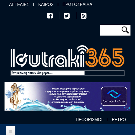
Παράκαμψη προς το κυρίως περιεχόμενο
ΑΓΓΕΛΙΕΣ
ΚΑΙΡΟΣ
ΠΡΩΤΟΣΕΛΙΔΑ
Φόρμα αν
Αναζήτηση
ΠΡΟΟΡΙΣΜΟΙ
ΡΕΤΡΟ