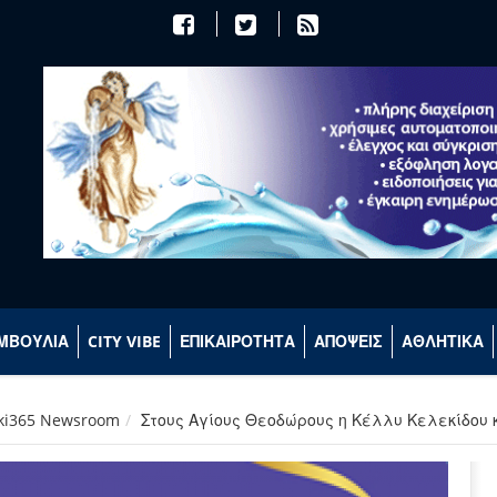
ΜΒΟΥΛΙΑ
CITY VIBE
ΕΠΙΚΑΙΡΟΤΗΤΑ
ΑΠΟΨΕΙΣ
ΑΘΛΗΤΙΚΑ
aki365 Newsroom
Στους Αγίους Θεοδώρους η Κέλλυ Κελεκίδου κα