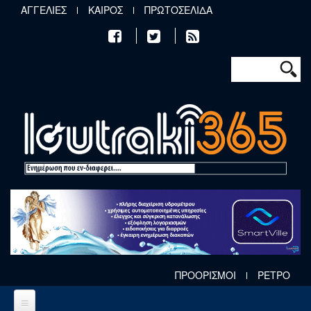
Παράκαμψη προς το κυρίως περιεχόμενο
ΑΓΓΕΛΙΕΣ
ΚΑΙΡΟΣ
ΠΡΩΤΟΣΕΛΙΔΑ
Φόρμα αν
Αναζήτηση
ΠΡΟΟΡΙΣΜΟΙ
ΡΕΤΡΟ