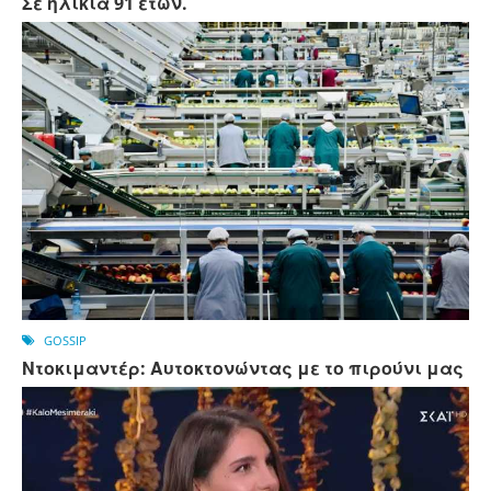
Σε ηλικία 91 ετών.
GOSSIP
Ντοκιμαντέρ: Αυτοκτονώντας με το πιρούνι μας