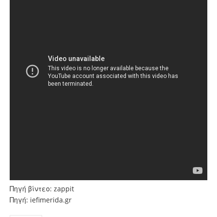
Πηγή βίντεο: zappit
Πηγή: iefimerida.gr