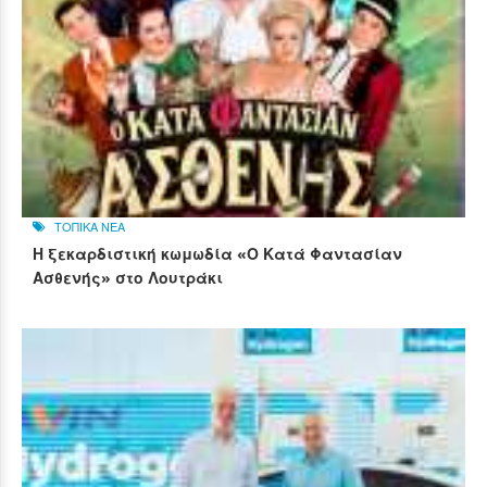
ΤΟΠΙΚΑ ΝΕΑ
Η ξεκαρδιστική κωμωδία «Ο Κατά Φαντασίαν
Ασθενής» στο Λουτράκι