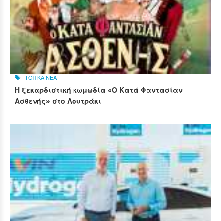
ΤΟΠΙΚΑ ΝΕΑ
Η ξεκαρδιστική κωμωδία «Ο Κατά Φαντασίαν
Ασθενής» στο Λουτράκι