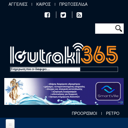
Παράκαμψη προς το κυρίως περιεχόμενο
ΑΓΓΕΛΙΕΣ
ΚΑΙΡΟΣ
ΠΡΩΤΟΣΕΛΙΔΑ
Φόρμα αν
Αναζήτηση
ΠΡΟΟΡΙΣΜΟΙ
ΡΕΤΡΟ