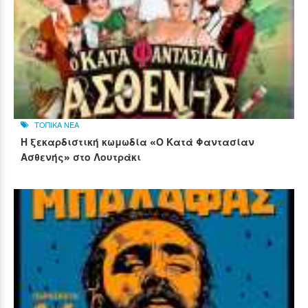
ΤΟΠΙΚΑ ΝΕΑ
Η ξεκαρδιστική κωμωδία «Ο Κατά Φαντασίαν
Ασθενής» στο Λουτράκι