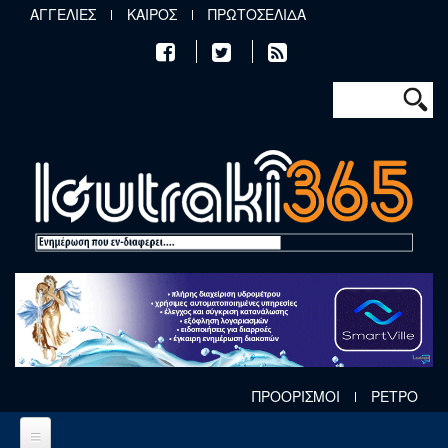
Παράκαμψη προς το κυρίως περιεχόμενο
ΑΓΓΕΛΙΕΣ
ΚΑΙΡΟΣ
ΠΡΩΤΟΣΕΛΙΔΑ
Φόρμα αν
Αναζήτηση
ΠΡΟΟΡΙΣΜΟΙ
ΡΕΤΡΟ