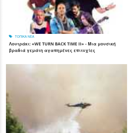
ΤΟΠΙΚΑ ΝΕΑ
Λουτράκι: «WE TURN BACK TIME II» - Μια μουσική
βραδιά γεμάτη αγαπημένες επιτυχίες