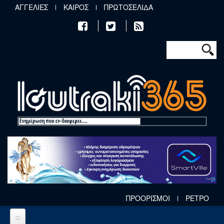
Παράκαμψη προς το κυρίως περιεχόμενο
ΑΓΓΕΛΙΕΣ
ΚΑΙΡΟΣ
ΠΡΩΤΟΣΕΛΙΔΑ
Φόρμα αν
Αναζήτηση
ΠΡΟΟΡΙΣΜΟΙ
ΡΕΤΡΟ