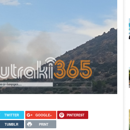
TWITTER
GOOGLE+
PINTEREST
TUMBLR
PRINT