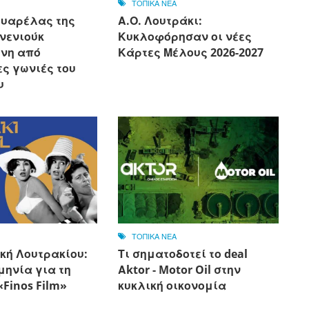
ΤΟΠΙΚΑ ΝΕΑ
ουαρέλας της
Α.Ο. Λουτράκι:
νενιούκ
Κυκλοφόρησαν οι νέες
νη από
Κάρτες Μέλους 2026-2027
ς γωνιές του
υ
ΤΟΠΙΚΑ ΝΕΑ
κή Λουτρακίου:
Τι σηματοδοτεί το deal
μηνία για τη
Αktor - Motor Oil στην
Finos Film»
κυκλική οικονομία