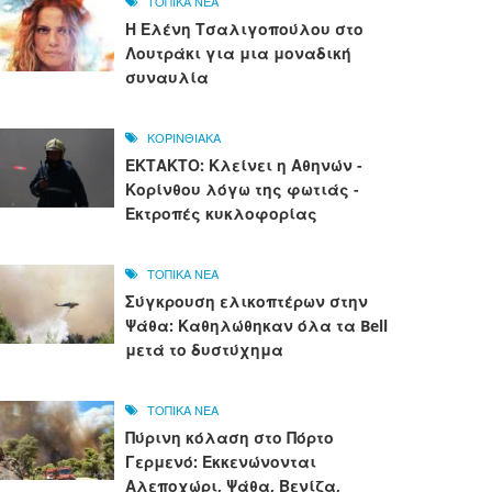
ΤΟΠΙΚΑ ΝΕΑ
Η Ελένη Τσαλιγοπούλου στο
Λουτράκι για μια μοναδική
συναυλία
ΚΟΡΙΝΘΙΑΚΑ
ΕΚΤΑΚΤΟ: Κλείνει η Αθηνών -
Κορίνθου λόγω της φωτιάς -
Εκτροπές κυκλοφορίας
ΤΟΠΙΚΑ ΝΕΑ
Σύγκρουση ελικοπτέρων στην
Ψάθα: Καθηλώθηκαν όλα τα Bell
μετά το δυστύχημα
ΤΟΠΙΚΑ ΝΕΑ
Πύρινη κόλαση στο Πόρτο
Γερμενό: Εκκενώνονται
Αλεποχώρι, Ψάθα, Βενίζα,