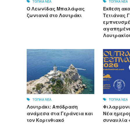
ΤΟΠΙΚΑ ΝΕΑ
ΤΟΠΙΚΑ ΝΕΑ
Ο Λεωνίδας Μπαλάφας
Έκθεση ακ
ζωντανά στο Λουτράκι
Τετιάνας Γ
εμπνευσμέ
αγαπημένε
Λουτρακίο
ΤΟΠΙΚΑ ΝΕΑ
ΤΟΠΙΚΑ ΝΕΑ
Λουτράκι: Απόδραση
Φιλαρμονι
ανάμεσα στα Γεράνεια και
Νέα ημερο
τον Κορινθιακό
συναυλία «