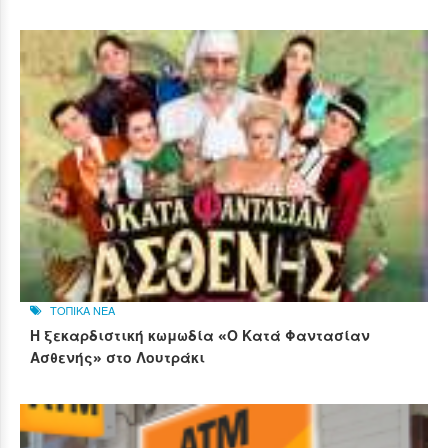
ΤΟΠΙΚΑ ΝΕΑ
Η ξεκαρδιστική κωμωδία «Ο Κατά Φαντασίαν
Ασθενής» στο Λουτράκι