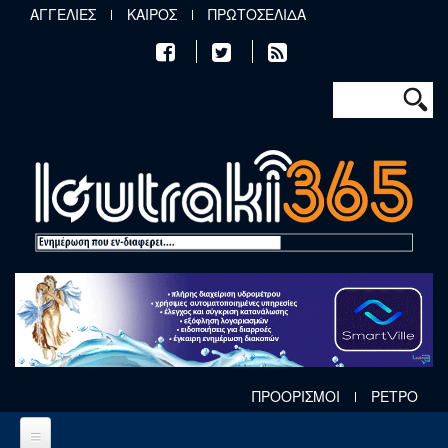
Παράκαμψη προς το κυρίως περιεχόμενο
ΑΓΓΕΛΙΕΣ
ΚΑΙΡΟΣ
ΠΡΩΤΟΣΕΛΙΔΑ
Φόρμα αν
Αναζήτηση
ΠΡΟΟΡΙΣΜΟΙ
ΡΕΤΡΟ