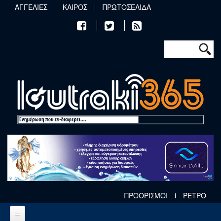
Παράκαμψη προς το κυρίως περιεχόμενο
ΑΓΓΕΛΙΕΣ
ΚΑΙΡΟΣ
ΠΡΩΤΟΣΕΛΙΔΑ
Φόρμα αν
Αναζήτηση
ΠΡΟΟΡΙΣΜΟΙ
ΡΕΤΡΟ