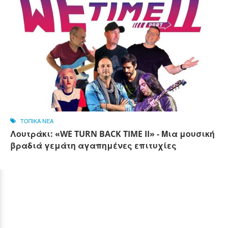
ΤΟΠΙΚΑ ΝΕΑ
Λουτράκι: «WE TURN BACK TIME II» - Μια μουσική
βραδιά γεμάτη αγαπημένες επιτυχίες