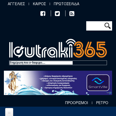
Παράκαμψη προς το κυρίως περιεχόμενο
ΑΓΓΕΛΙΕΣ
ΚΑΙΡΟΣ
ΠΡΩΤΟΣΕΛΙΔΑ
Φόρμα αν
Αναζήτηση
ΠΡΟΟΡΙΣΜΟΙ
ΡΕΤΡΟ