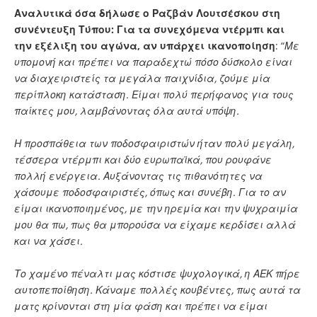
Αναλυτικά όσα δήλωσε ο Ραζβάν Λουτσέσκου στη
συνέντευξη Τύπου: Για τα συνεχόμενα ντέρμπι και
την εξέλιξη του αγώνα, αν υπάρχει ικανοποίηση
: “
Με
υπομονή και πρέπει να παραδεχτώ πόσο δύσκολο είναι
να διαχειριστείς τα μεγάλα παιχνίδια, ζούμε μία
περίπλοκη κατάσταση. Είμαι πολύ περήφανος για τους
παίκτες μου, λαμβάνοντας όλα αυτά υπόψη.
Η προσπάθεια των ποδοσφαιριστών ήταν πολύ μεγάλη,
τέσσερα ντέρμπι και δύο ευρωπαϊκά, που ρουφάνε
πολλή ενέργεια. Αυξάνοντας τις πιθανότητες να
χάσουμε ποδοσφαιριστές, όπως και συνέβη. Για το αν
είμαι ικανοποιημένος, με την ηρεμία και την ψυχραιμία
μου θα πω, πως θα μπορούσα να είχαμε κερδίσει αλλά
και να χάσει.
Το χαμένο πέναλτι μας κόστισε ψυχολογικά, η ΑΕΚ πήρε
αυτοπεποίθηση. Κάναμε πολλές κουβέντες, πως αυτά τα
ματς κρίνονται στη μία φάση και πρέπει να είμαι