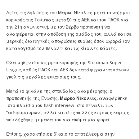
Δείτε τις δηλώσεις του Μάρκο Νίκολιτς μετά το ντέρμπι
κορυφής της Τούμπας μεταξύ της ΑΕΚ και του ΠΑΟΚ για
την 21η αγωνιστική, με τον Σέρβο προπονητή να
αναφέρεται στην απόδοση της ομάδας του, αλλά και σε
μερικές διαιτητικές αποφάσεις κυρίως όσον αφορά τον
καταλογισμό του πέναλτι και τις κίτρινες κάρτες.
Όλα μηδέν στο ντέρμπι κορυφής της Stoiximan Super
League
, καθώς
ΠΑΟΚ
και
ΑΕΚ
δεν κατάφεραν να κάνουν
γκολ τις μεγάλες ευκαιρίες τους.
Μετά το φινάλε της σπουδαίας αναμέτρησης, ο
προπονητής της Ένωσης,
Μάρκο Νίκολιτς
, αναφέρθηκε
-στο πλαίσιο του flash interview- στο πέναλτι των
“ασπρόμαυρων”, αλλά και στις πολλές κίτρινες κάρτες
που δέχθηκε η ομάδα του για ακόμα μία φορά.
Επίσης, χαρακτήρισε δίκαιο το αποτέλεσμα στην