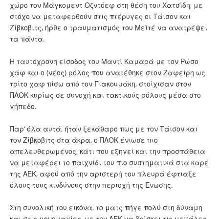
χώρο τον Μάγκομεντ Οζντόεφ στη θέση του Χατσίδη, με
στόχο να μεταφερθούν στις πτέρυγες οι Τάισον και
Ζίβκοβιτς, ήρθε ο τραυματισμός του Μεϊτέ να ανατρέψει
τα πάντα.
Η ταυτόχρονη είσοδος του Μαντί Καμαρά με τον Ρώσο
χάφ και ο (νέος) ρόλος που ανατέθηκε στον Ζαφείρη ως
τρίτο χαφ πίσω από τον Γιακουμάκη, στοίχισαν στον
ΠΑΟΚ κυρίως σε συνοχή και τακτικούς ρόλους μέσα στο
γήπεδο.
Παρ’ όλα αυτά, ήταν ξεκάθαρο πως με τον Τάισον και
τον Ζίβκοβιτς στα άκρα, ο ΠΑΟΚ ένιωσε πιο
απελευθερωμένος, κάτι που εξηγεί και την προσπάθεια
να μεταφέρει το παιχνίδι του πιο συστηματικά στα καρέ
της ΑΕΚ, αφού από την αριστερή του πλευρά έφτιαξε
όλους τους κινδύνους στην περιοχή της Ένωσης.
Στη συνολική του εικόνα, το ματς πήγε πολύ στη δύναμη
και στις μονομαχίες, με την ΑΕΚ να βρίσκει τις μεγάλες