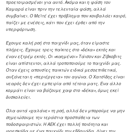
προετοιμασμένοι για αυτό. Ακόμα και η φάση του
Καμαρά είναι πριν την τελευταία φάση, αλλά
συμβαίνει. Ο Μεϊτέ έχει πρόβλημα που κουβαλάει καιρό,
παίζει με ενέσεις, κάτι που έχει έρθει από την
υπερφόρτωση.
Έχουμε καλή ροή στο παιχνίδι μας, όταν είμαστε
πλήρεις. Έχουμε τρεις παίκτες στο «δέκα» εκτός και
έναν εξτρέμ εκτός. Οι «καημένοι» Τάισον και Ζίβκοβιτς
είναι απίστευτοι, αλλά τροποποιούμε το παιχνίδι μας.
Όταν έχεις απουσίες παικτών ειδικά μεσοεπιθετικά,
αυξάνεται η «περιέργεια» του αγώνα. Ο Χατσίδης είναι
νεαρός δεν έχει εμπειρία από τέτοια ματς. Ένα άλλο
κομμάτι είναι να βάζουμε χαφ στο «δέκα», όμως εκεί
δυσκολεύει.
Όλα αυτά «χαλάνε» τη ροή, αλλά δεν μπορούμε να μην
σημειώσουμε την τεράστια προσπάθεια των
ποδοσφαιριστών. Η ΑΕΚ έχει πολλή ποιότητα και
φρεσκάδα με ένα παιχνίδι την εβδομάδα. Δίνει την