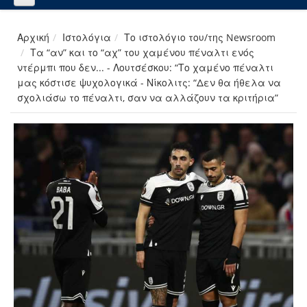
Αρχική
Ιστολόγια
Το ιστολόγιο του/της Newsroom
Τα “αν” και το “αχ” του χαμένου πέναλτι ενός
ντέρμπι που δεν... - Λουτσέσκου: “Το χαμένο πέναλτι
μας κόστισε ψυχολογικά - Νίκολιτς: “Δεν θα ήθελα να
σχολιάσω το πέναλτι, σαν να αλλάζουν τα κριτήρια”