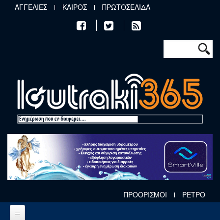
Παράκαμψη προς το κυρίως περιεχόμενο
ΑΓΓΕΛΙΕΣ
ΚΑΙΡΟΣ
ΠΡΩΤΟΣΕΛΙΔΑ
Φόρμα αν
Αναζήτηση
ΠΡΟΟΡΙΣΜΟΙ
ΡΕΤΡΟ