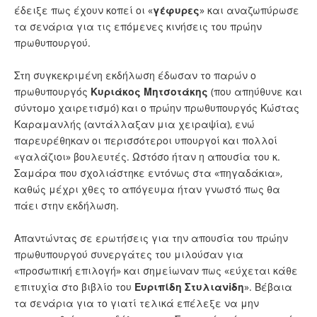
έδειξε πως έχουν κοπεί οι «
γέφυρες
» και αναζωπύρωσε
τα σενάρια για τις επόμενες κινήσεις του πρώην
πρωθυπουργού.
Στη συγκεκριμένη εκδήλωση έδωσαν το παρών ο
πρωθυπουργός
Κυριάκος
Μητσοτάκης
(που απηύθυνε και
σύντομο χαιρετισμό) και ο πρώην πρωθυπουργός Κώστας
Καραμανλής (αντάλλαξαν μια χειραψία), ενώ
παρευρέθηκαν οι περισσότεροι υπουργοί και πολλοί
«γαλάζιοι» βουλευτές. Ωστόσο ήταν η απουσία του κ.
Σαμάρα που σχολιάστηκε εντόνως στα «πηγαδάκια»,
καθώς μέχρι χθες το απόγευμα ήταν γνωστό πως θα
πάει στην εκδήλωση.
Απαντώντας σε ερωτήσεις για την απουσία του πρώην
πρωθυπουργού συνεργάτες του μιλούσαν για
«προσωπική επιλογή» και σημείωναν πως «εύχεται κάθε
επιτυχία στο βιβλίο του
Ευριπίδη
Στυλιανiδη
». Βέβαια
τα σενάρια για το γιατί τελικά επέλεξε να μην