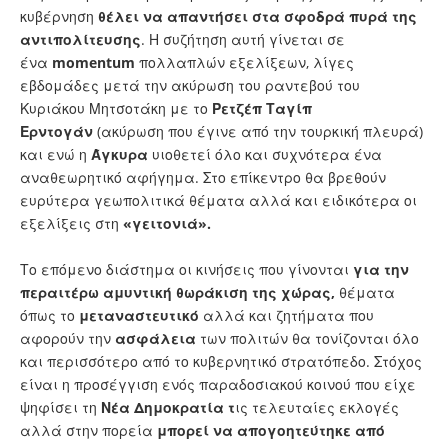
κυβέρνηση
θέλει να απαντήσει στα σφοδρά πυρά της
αντιπολίτευσης
. Η συζήτηση αυτή γίνεται σε
ένα
momentum
πολλαπλών εξελίξεων, λίγες
εβδομάδες μετά την ακύρωση του ραντεβού του
Κυριάκου Μητσοτάκη με το
Ρετζέπ Ταγίπ
Ερντογάν
(ακύρωση που έγινε από την τουρκική πλευρά)
και ενώ η
Άγκυρα
υιοθετεί όλο και συχνότερα ένα
αναθεωρητικό αφήγημα. Στο επίκεντρο θα βρεθούν
ευρύτερα γεωπολιτικά θέματα αλλά και ειδικότερα οι
εξελίξεις στη
«γειτονιά».
Το επόμενο διάστημα οι κινήσεις που γίνονται
για την
περαιτέρω αμυντική θωράκιση της χώρας,
θέματα
όπως το
μεταναστευτικό
αλλά και ζητήματα που
αφορούν την
ασφάλεια
των πολιτών θα τονίζονται όλο
και περισσότερο από το κυβερνητικό στρατόπεδο. Στόχος
είναι η προσέγγιση ενός παραδοσιακού κοινού που είχε
ψηφίσει τη
Νέα Δημοκρατία τ
ις τελευταίες εκλογές
αλλά στην πορεία
μπορεί να απογοητεύτηκε από