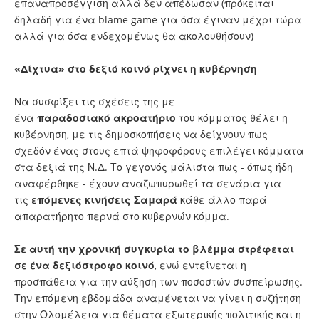
επαναπροσέγγιση αλλά δεν απέδωσαν (πρόκειται
δηλαδή για ένα blame game για όσα έγιναν μέχρι τώρα
αλλά για όσα ενδεχομένως θα ακολουθήσουν)
«Δίχτυα» στο δεξιό κοινό ρίχνει η κυβέρνηση
Να συσφίξει τις σχέσεις της με
ένα
παραδοσιακό
ακροατήριο
του κόμματος θέλει η
κυβέρνηση, με τις δημοσκοπήσεις να δείχνουν πως
σχεδόν ένας στους επτά ψηφοφόρους επιλέγει κόμματα
στα δεξιά της Ν.Δ. Το γεγονός μάλιστα πως - όπως ήδη
αναφέρθηκε - έχουν αναζωπυρωθεί τα σενάρια για
τις
επόμενες κινήσεις Σαμαρά
κάθε άλλο παρά
απαρατήρητο περνά στο κυβερνών κόμμα.
Σε αυτή την χρονική συγκυρία το βλέμμα στρέφεται
σε ένα δεξιόστροφο κοινό
, ενώ εντείνεται η
προσπάθεια για την αύξηση των ποσοστών συσπείρωσης.
Την επόμενη εβδομάδα αναμένεται να γίνει η συζήτηση
στην Ολομέλεια για θέματα εξωτερικής πολιτικής και η