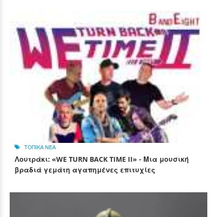
ΤΟΠΙΚΑ ΝΕΑ
Λουτράκι: «WE TURN BACK TIME II» - Μια μουσική
βραδιά γεμάτη αγαπημένες επιτυχίες