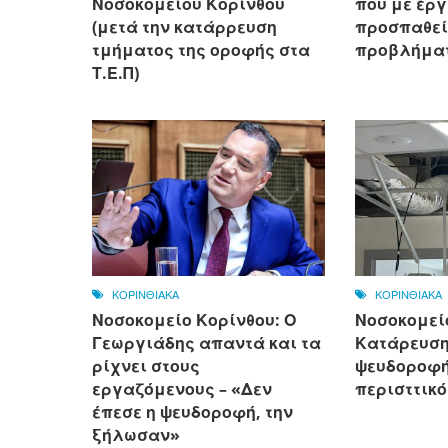
Νοσοκομείου Κορίνθου
που με έργ
(μετά την κατάρρευση
προσπαθεί
τμήματος της οροφής στα
προβλήματ
Τ.Ε.Π)
ΚΟΡΙΝΘΙΑΚΑ
ΚΟΡΙΝΘΙΑΚΑ
Νοσοκομείο Κορίνθου: Ο
Νοσοκομεί
Γεωργιάδης απαντά και τα
Κατάρευση
ρίχνει στους
ψευδοροφής
εργαζόμενους – «Δεν
περισττικό
έπεσε η ψευδοροφή, την
ξήλωσαν»