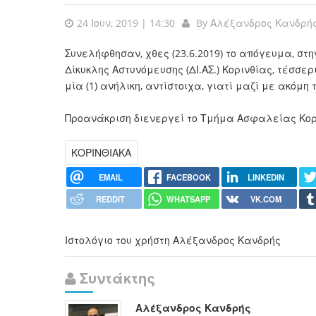
24 Ιουν, 2019 | 14:30
By
Αλέξανδρος Κανδρή
Συνελήφθησαν, χθες (23.6.2019) το απόγευμα, στ
Δίκυκλης Αστυνόμευσης (ΔΙ.ΑΣ.) Κορινθίας, τέσσερις
μία (1) ανήλικη, αντίστοιχα, γιατί μαζί με ακόμ
Προανάκριση διενεργεί το Τμήμα Ασφαλείας Κορ
ΚΟΡΙΝΘΙΑΚΑ
EMAIL
FACEBOOK
LINKEDIN
REDDIT
WHATSAPP
VK.COM
Ιστολόγιο του χρήστη Αλέξανδρος Κανδρής
Συντάκτης
Αλέξανδρος Κανδρής