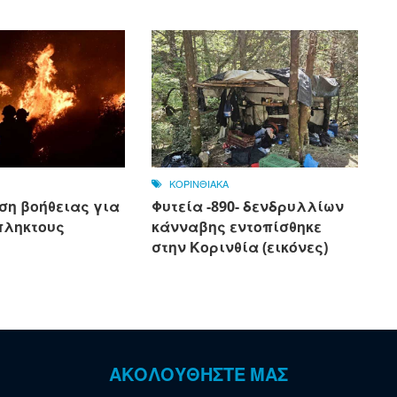
ΚΟΡΙΝΘΙΑΚΑ
ση βοήθειας για
Φυτεία -890- δενδρυλλίων
πληκτους
κάνναβης εντοπίσθηκε
στην Κορινθία (εικόνες)
ΑΚΟΛΟΥΘΗΣΤΕ ΜΑΣ