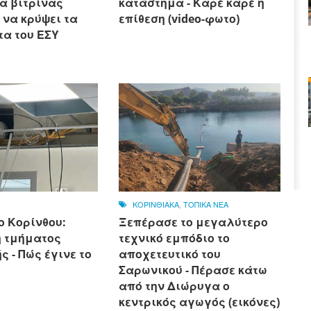
α βιτρίνας
κατάστημα - Καρέ καρέ η
 να κρύψει τα
επίθεση (video-φωτο)
α του ΕΣΥ
ΚΟΡΙΝΘΙΑΚΑ
,
ΤΟΠΙΚΑ ΝΕΑ
ο Κορίνθου:
Ξεπέρασε το μεγαλύτερο
 τμήματος
τεχνικό εμπόδιο το
 - Πώς έγινε το
αποχετευτικό του
Σαρωνικού - Πέρασε κάτω
από την Διώρυγα ο
κεντρικός αγωγός (εικόνες)