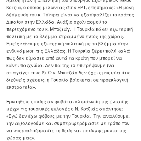
Άμεση ήταν η απάντηση του υπουργού Εξωτερικών Νίκου
Κοτζιά, ο οποίος μιλώντας στην ΕΡΤ, επεσήμανε: «Η μόνη
δέσμευση του κ. Τσίπρα είναι να εξασφαλίζει το κράτος
Δικαίου στην Ελλάδα. Ανάξιο σχολιασμού το
περιεχόμενο του κ. Μποζτάγ. Η Τουρκία κάνει εξωτερική
πολιτική με το βλέμμα στραμμένο εντός της χώρας.
Εμείς κάνουμε εξωτερική πολιτική με το βλέμμα στην
ενδυνάμωση της Ελλάδας. Η Τουρκία ξέρει πολύ καλά
πως δεν είμαστε από αυτά τα κράτη που μπορεί να
κάνει παιχνίδια. Δεν θα της το επιτρέψουμε (να
απαγάγει τους 8). Ο κ. Μποτζάγ δεν έχει εμπειρία στις
διεθνείς σχέσεις, η Τουρκία βρίσκεται σε προεκλογική
εκστρατεία».
Ερωτηθείς επίσης αν φοβάται κλιμάκωση της έντασης
μέχρι τις τουρκικές εκλογές ο Ν. Κοτζιάς απάντησε:
«Εγώ δεν έχω φόβους με την Τουρκία. Την αναλύουμε,
την αξιολογούμε και συμπεριφερόμαστε με τρόπο που
να υπερασπιζόμαστε τη θέση και τα συμφέροντα της
χώρας μας».