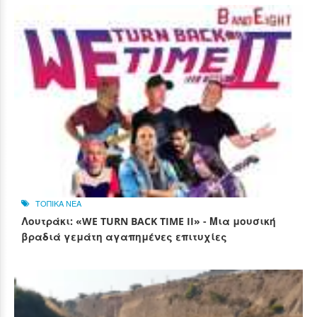
ΤΟΠΙΚΑ ΝΕΑ
Λουτράκι: «WE TURN BACK TIME II» - Μια μουσική
βραδιά γεμάτη αγαπημένες επιτυχίες