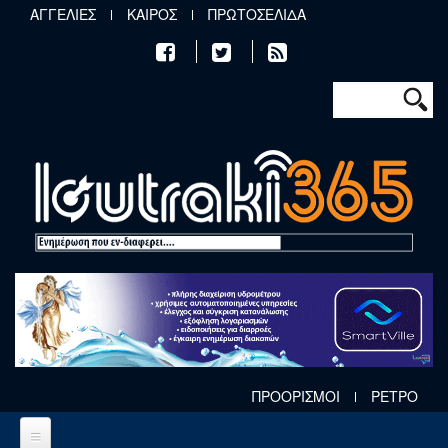
Παράκαμψη προς το κυρίως περιεχόμενο
ΑΓΓΕΛΙΕΣ
ΚΑΙΡΟΣ
ΠΡΩΤΟΣΕΛΙΔΑ
Φόρμα αν
Αναζήτηση
ΠΡΟΟΡΙΣΜΟΙ
ΡΕΤΡΟ