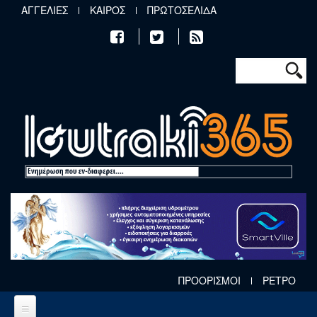
Παράκαμψη προς το κυρίως περιεχόμενο
ΑΓΓΕΛΙΕΣ
ΚΑΙΡΟΣ
ΠΡΩΤΟΣΕΛΙΔΑ
Φόρμα αν
Αναζήτηση
ΠΡΟΟΡΙΣΜΟΙ
ΡΕΤΡΟ