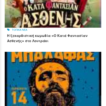
ΤΟΠΙΚΑ ΝΕΑ
Η ξεκαρδιστική κωμωδία «Ο Κατά Φαντασίαν
Ασθενής» στο Λουτράκι