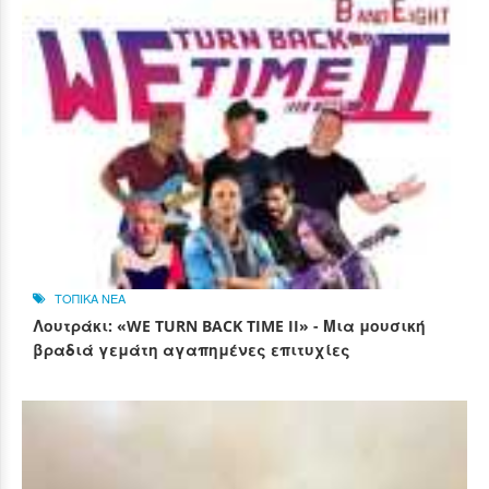
ΤΟΠΙΚΑ ΝΕΑ
Λουτράκι: «WE TURN BACK TIME II» - Μια μουσική
βραδιά γεμάτη αγαπημένες επιτυχίες