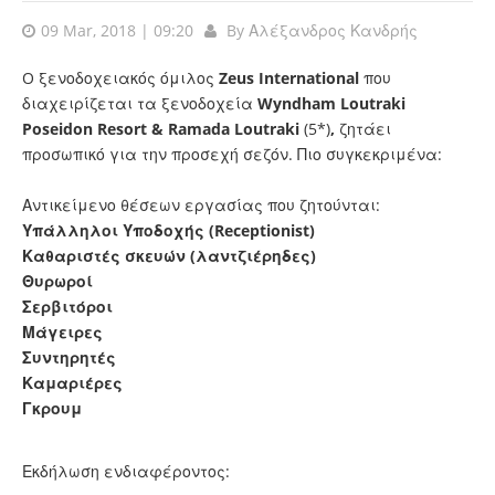
09 Mar, 2018 | 09:20
By
Αλέξανδρος Κανδρής
O ξενοδοχειακός όμιλος
Zeus International
που
διαχειρίζεται τα ξενοδοχεία
Wyndham Loutraki
Poseidon Resort & Ramada Loutraki
(5*)
,
ζητάει
προσωπικό για την προσεχή σεζόν. Πιο συγκεκριμένα:
Αντικείμενο θέσεων εργασίας που ζητούνται:
Υπάλληλοι Υποδοχής (Receptionist)
Καθαριστές σκευών (λαντζιέρηδες)
Θυρωροί
Σερβιτόροι
Μάγειρες
Συντηρητές
Καμαριέρες
Γκρουμ
Εκδήλωση ενδιαφέροντος: