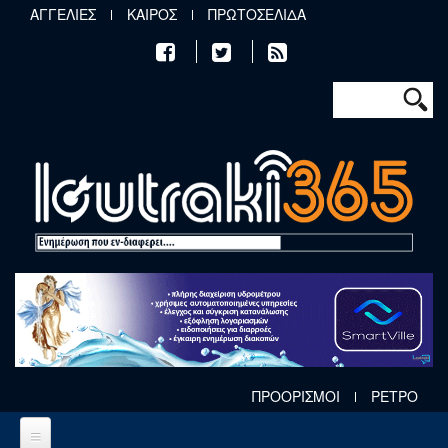
Παράκαμψη προς το κυρίως περιεχόμενο
ΑΓΓΕΛΙΕΣ
ΚΑΙΡΟΣ
ΠΡΩΤΟΣΕΛΙΔΑ
Φόρμα αν
Αναζήτηση
ΠΡΟΟΡΙΣΜΟΙ
ΡΕΤΡΟ