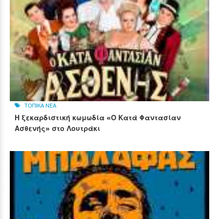
ΤΟΠΙΚΑ ΝΕΑ
Η ξεκαρδιστική κωμωδία «Ο Κατά Φαντασίαν
Ασθενής» στο Λουτράκι