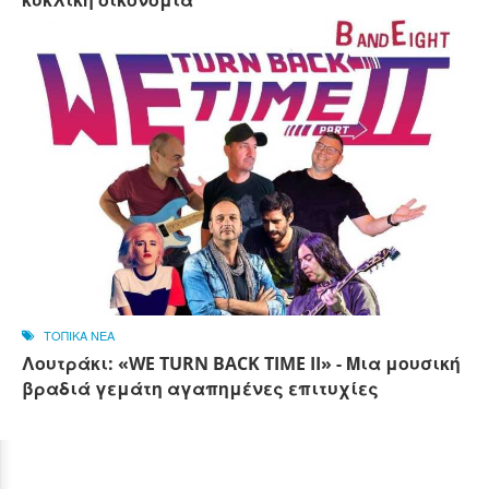
ΤΟΠΙΚΑ ΝΕΑ
Λουτράκι: «WE TURN BACK TIME II» - Μια μουσική
βραδιά γεμάτη αγαπημένες επιτυχίες