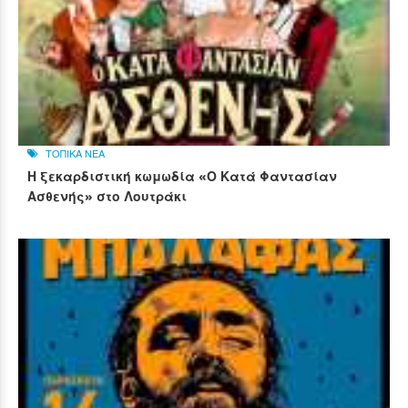
ΤΟΠΙΚΑ ΝΕΑ
Η ξεκαρδιστική κωμωδία «Ο Κατά Φαντασίαν
Ασθενής» στο Λουτράκι