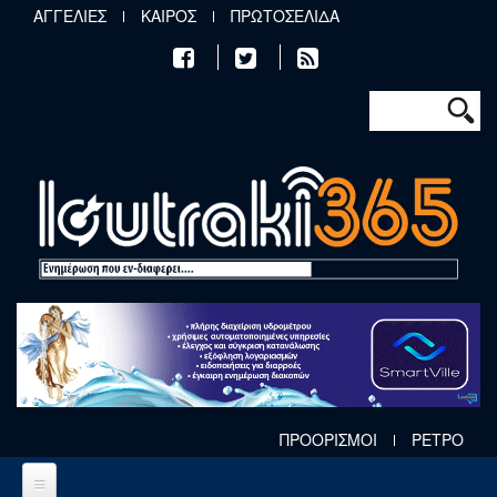
Παράκαμψη προς το κυρίως περιεχόμενο
ΑΓΓΕΛΙΕΣ
ΚΑΙΡΟΣ
ΠΡΩΤΟΣΕΛΙΔΑ
Φόρμα αν
Αναζήτηση
ΠΡΟΟΡΙΣΜΟΙ
ΡΕΤΡΟ