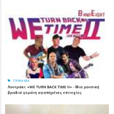
ΤΟΠΙΚΑ ΝΕΑ
Λουτράκι: «WE TURN BACK TIME II» - Μια μουσική
βραδιά γεμάτη αγαπημένες επιτυχίες