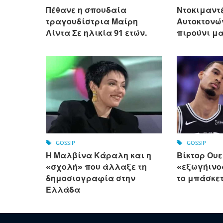
Πέθανε η σπουδαία
Ντοκιμαντ
τραγουδίστρια Μαίρη
Αυτοκτονώ
Λίντα Σε ηλικία 91 ετών.
πιρούνι μ
GOSSIP
GOSSIP
Η Μαλβίνα Κάραλη και η
Βίκτορ Ου
«σχολή» που άλλαξε τη
«εξωγήινο
δημοσιογραφία στην
το μπάσκε
Ελλάδα