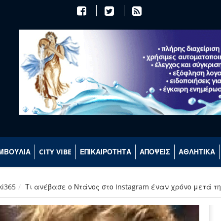
ΜΒΟΥΛΙΑ
CITY VIBE
ΕΠΙΚΑΙΡΟΤΗΤΑ
ΑΠΟΨΕΙΣ
ΑΘΛΗΤΙΚΑ
ki365
Τι ανέβασε ο Ντάνος στο Instagram έναν χρόνο μετά τη ν