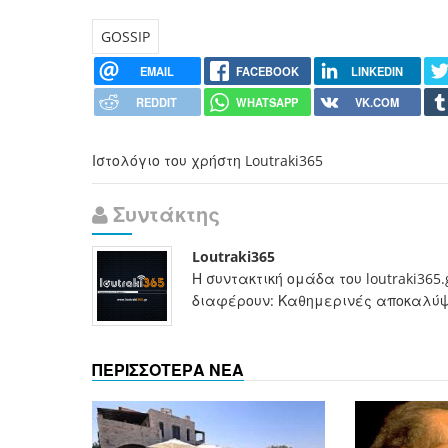
GOSSIP
EMAIL
FACEBOOK
LINKEDIN
REDDIT
WHATSAPP
VK.COM
Ιστολόγιο του χρήστη Loutraki365
Συντάκτης
Loutraki365
Η συντακτική ομάδα του loutraki365
διαφέρουν: Καθημερινές αποκαλύψει
ΠΕΡΙΣΣΟΤΕΡΑ ΝΕΑ