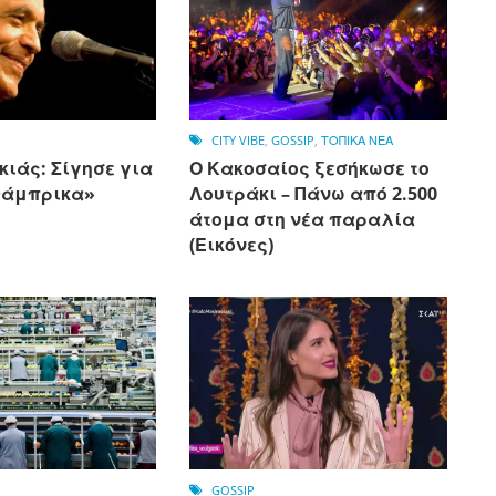
CITY VIBE
,
GOSSIP
,
ΤΟΠΙΚΑ ΝΕΑ
ιάς: Σίγησε για
Ο Κακοσαίος ξεσήκωσε το
Φάμπρικα»
Λουτράκι – Πάνω από 2.500
άτομα στη νέα παραλία
(Εικόνες)
GOSSIP