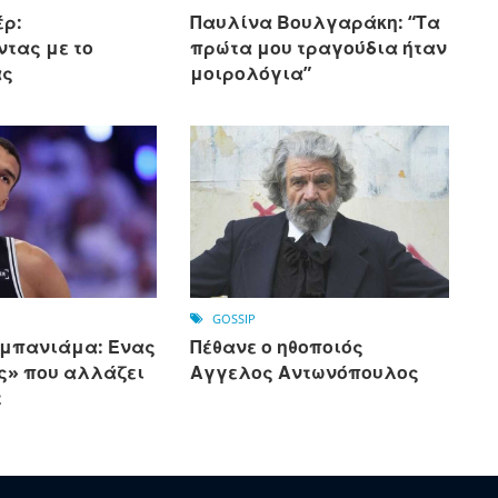
έρ:
Παυλίνα Βουλγαράκη: “Τα
ντας με το
πρώτα μου τραγούδια ήταν
ας
μοιρολόγια”
GOSSIP
εμπανιάμα: Ένας
Πέθανε ο ηθοποιός
ς» που αλλάζει
Αγγελος Αντωνόπουλος
τ