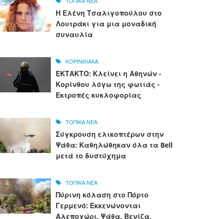
ΤΟΠΙΚΑ ΝΕΑ
Η Ελένη Τσαλιγοπούλου στο
Λουτράκι για μια μοναδική
συναυλία
ΚΟΡΙΝΘΙΑΚΑ
ΕΚΤΑΚΤΟ: Κλείνει η Αθηνών -
Κορίνθου λόγω της φωτιάς -
Εκτροπές κυκλοφορίας
ΤΟΠΙΚΑ ΝΕΑ
Σύγκρουση ελικοπτέρων στην
Ψάθα: Καθηλώθηκαν όλα τα Bell
μετά το δυστύχημα
ΤΟΠΙΚΑ ΝΕΑ
Πύρινη κόλαση στο Πόρτο
Γερμενό: Εκκενώνονται
Αλεποχώρι, Ψάθα, Βενίζα,