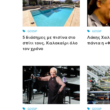
GOSSIP
GOSSIP
5 διάσημες με πισίνα στο
Λάκης Χαλκ
σπίτι τους. Καλοκαίρι όλο
πάντα η «
τον χρόνο
GOSSIP
GOSSIP