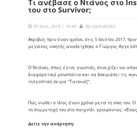
Τι ανέβασε ο Ντάνος στο In
του στο Survivor;
05 Ιουλ, 2018 | 16:40
By
Loutraki365
Ακριβώς πριν έναν χρόνο, στις 5 Ιουλίου 2017, πρ
μεγάλος νικητής αναδείχθηκε ο Γιώργος Αγγελό
Ο Ντάνος, όπως έγινε γνωστός, συνεχίζει να απ
διαφορετικά μονοπάτια και να δοκιμάσει τις ικαν
τηλεοπτική σειρά "Τατουάζ".
Πώς νιώθει ο ίδιος έναν χρόνο μετά τη νίκη του; 
τη συμμετοχή του στο παιχνίδι, γράφοντας: «Ένα
Δείτε την ανάρτηση: