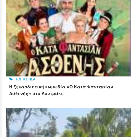
ΤΟΠΙΚΑ ΝΕΑ
Η ξεκαρδιστική κωμωδία «Ο Κατά Φαντασίαν
Ασθενής» στο Λουτράκι