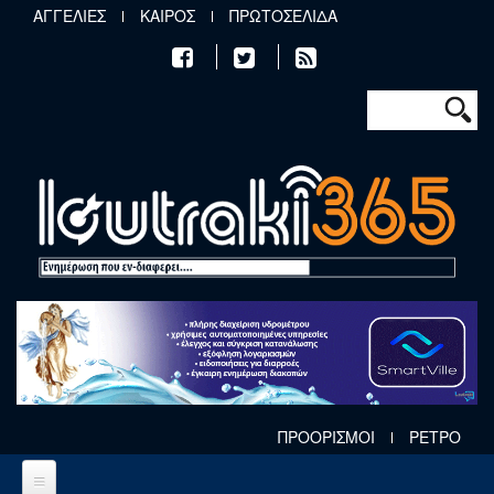
Παράκαμψη προς το κυρίως περιεχόμενο
ΑΓΓΕΛΙΕΣ
ΚΑΙΡΟΣ
ΠΡΩΤΟΣΕΛΙΔΑ
Φόρμα αν
Αναζήτηση
ΠΡΟΟΡΙΣΜΟΙ
ΡΕΤΡΟ