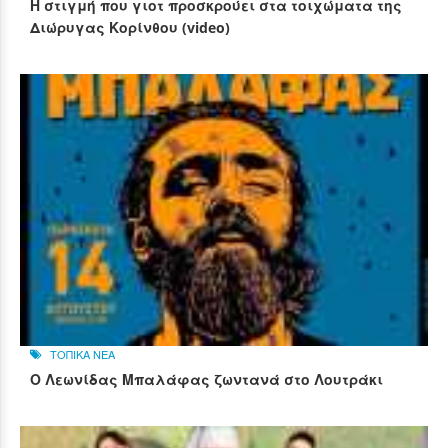
Η στιγμή που γιοτ προσκρούει στα τοιχώματα της
Διώρυγας Κορίνθου (video)
ΤΟΠΙΚΑ ΝΕΑ
Ο Λεωνίδας Μπαλάφας ζωντανά στο Λουτράκι