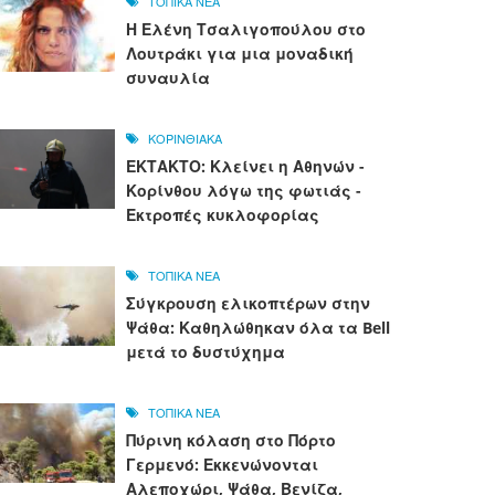
ΤΟΠΙΚΑ ΝΕΑ
Η Ελένη Τσαλιγοπούλου στο
Λουτράκι για μια μοναδική
συναυλία
ΚΟΡΙΝΘΙΑΚΑ
ΕΚΤΑΚΤΟ: Κλείνει η Αθηνών -
Κορίνθου λόγω της φωτιάς -
Εκτροπές κυκλοφορίας
ΤΟΠΙΚΑ ΝΕΑ
Σύγκρουση ελικοπτέρων στην
Ψάθα: Καθηλώθηκαν όλα τα Bell
μετά το δυστύχημα
ΤΟΠΙΚΑ ΝΕΑ
Πύρινη κόλαση στο Πόρτο
Γερμενό: Εκκενώνονται
Αλεποχώρι, Ψάθα, Βενίζα,