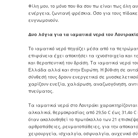
Φίλη μου, το μόνο που θα σου πω είναι πως όλη α
ενέργεια, ζωντανή φρέσκια. Όσο για τους πίδακες
ευγνωμονούν.
Δυο λόγια για τα ιαματικά νερά του Λουτρακί
Το ιαματικό νερό πηγάζει μέσα από τα πετρώματ
επιφάνεια έχει αποκτήσει τα ιχνοστοιχεία και τ
και θεραπευτική του δράση. Τα ιαματικά νερά το
Ελλάδα αλλά και στην Ευρώπη. Η βύθιση σε αυτά
σύνθεσή τους δρουν ευεργετικά σε μυοσκελετικο
χαρίζουν ευεξία, χαλάρωση, αναζωογόνηση, αντ
πνεύματος.
Τα ιαματικά νερά στο Λουτράκι χαρακτηρίζοντα
αλκαλικά, θερμοκρασίας από 29,5ο C έως 31,4ο 
όταν ακολουθηθεί το πρωτόκολλο των 21 επισκέ
αρθροπάθειες, ρευματοπάθειες, για την αποκατά
χειρουργεία, ισχιαλγία, οσφυαλγία, αυχενικό σύ