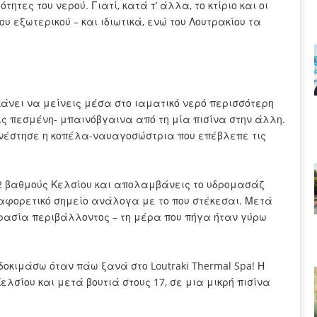
τητες του νερού. Γιατί, κατά τ’ άλλα, το κτίριο και οι
υ εξωτερικού – και ιδιωτικά, ενώ του Λουτρακίου τα
 κάνει να μείνεις μέσα στο ιαματικό νερό περισσότερη
ις πεσμένη- μπαινόβγαινα από τη μία πισίνα στην άλλη.
υνέστησε η κοπέλα-ναυαγοσώστρια που επέβλεπε τις
32 βαθμούς Κελσίου και απολαμβάνεις το υδρομασάζ
διαφορετικό σημείο ανάλογα με το που στέκεσαι. Μετά
κρασία περιβάλλοντος – τη μέρα που πήγα ήταν γύρω
δοκιμάσω όταν πάω ξανά στο Loutraki Thermal Spa! Η
ελσίου και μετά βουτιά στους 17, σε μια μικρή πισίνα