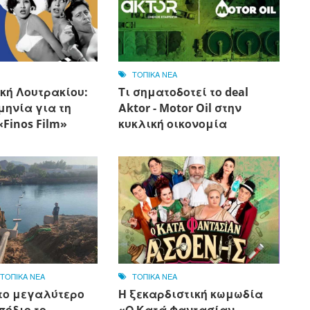
ΤΟΠΙΚΑ ΝΕΑ
κή Λουτρακίου:
Τι σηματοδοτεί το deal
μηνία για τη
Αktor - Motor Oil στην
Finos Film»
κυκλική οικονομία
,
ΤΟΠΙΚΑ ΝΕΑ
ΤΟΠΙΚΑ ΝΕΑ
το μεγαλύτερο
Η ξεκαρδιστική κωμωδία