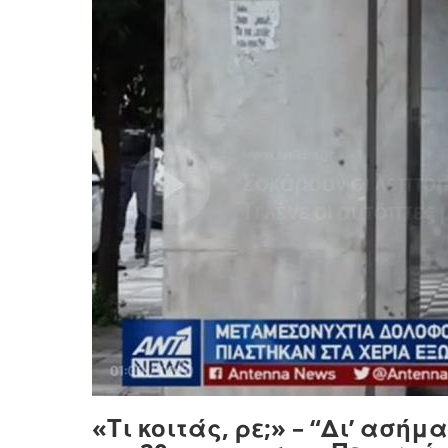
«Τι κοιτάς, ρε;» – “Δι’ ασ