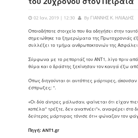
του 20χρονου στον Πειραιά
02 Ιαν, 2019 | 12:30
By
ΓΙΑΝΝΗΣ Κ. ΗΛΙΑΔΗΣ
Οποιοδήποτε στοιχείο που θα οδηγήσει στην ταυτ
σημειώθηκε τα ξημερώματα της Πρωτοχρονιάς έξ
συλλέξει το τμήμα ανθρωποκτονιών της Ασφάλει
Σύμφωνα με το ρεπορτάζ του ΑΝΤ1, λίγο πριν από 
θύμα και ο δράστης ξεκίνησαν τον καυγά έξω απ
Όπως διηγούνται οι αυτόπτες μάρτυρες, άκουσαν τ
έσπρωξες; ''.
«Οι δύο άντρες μάλωσαν, φαίνεται ότι είχαν πιε
κοπέλα'' τρέξτε, δεν αναπνέει''», αναφέρει στο
δεύτερος μάρτυρας τόνισε ότι« φώναζαν τον φάγ
Πηγή:
ANT1.gr