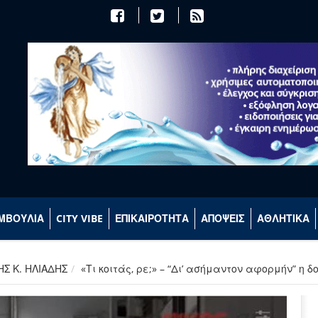
ΜΒΟΥΛΙΑ
CITY VIBE
ΕΠΙΚΑΙΡΟΤΗΤΑ
ΑΠΟΨΕΙΣ
ΑΘΛΗΤΙΚΑ
ΗΣ Κ. ΗΛΙΑΔΗΣ
«Τι κοιτάς, ρε;» – “Δι’ ασήμαντον αφορμήν” η 