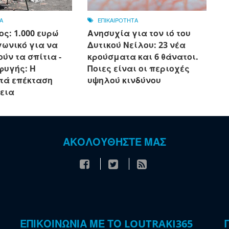
Α
ΕΠΙΚΑΙΡΟΤΗΤΑ
ς: 1.000 ευρώ
Ανησυχία για τον ιό του
γωνικό για να
Δυτικού Νείλου: 23 νέα
ύν τα σπίτια -
κρούσματα και 6 θάνατοι.
φυγής: Η
Ποιες είναι οι περιοχές
τά επέκταση
υψηλού κινδύνου
γεια
ΑΚΟΛΟΥΘΗΣΤΕ ΜΑΣ
ΕΠΙΚΟΙΝΩΝΙΑ ΜΕ ΤΟ LOUTRAKI365