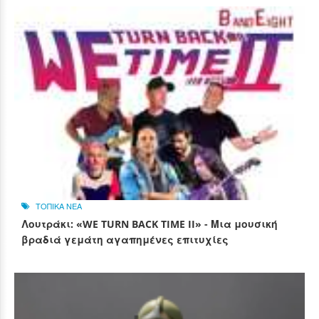
ΤΟΠΙΚΑ ΝΕΑ
Λουτράκι: «WE TURN BACK TIME II» - Μια μουσική
βραδιά γεμάτη αγαπημένες επιτυχίες