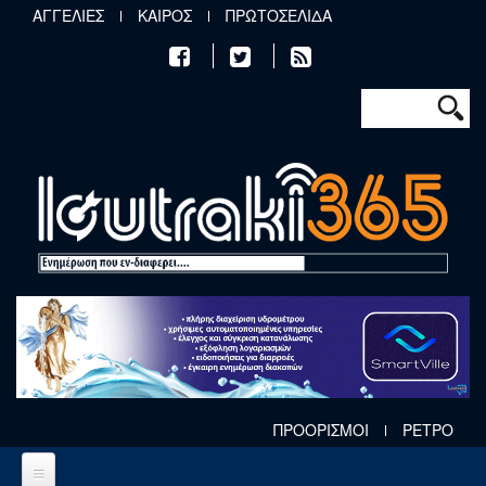
Παράκαμψη προς το κυρίως περιεχόμενο
ΑΓΓΕΛΙΕΣ
ΚΑΙΡΟΣ
ΠΡΩΤΟΣΕΛΙΔΑ
Φόρμα αν
Αναζήτηση
ΠΡΟΟΡΙΣΜΟΙ
ΡΕΤΡΟ