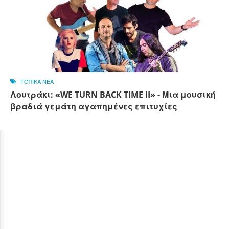
ΤΟΠΙΚΑ ΝΕΑ
Λουτράκι: «WE TURN BACK TIME II» - Μια μουσική
βραδιά γεμάτη αγαπημένες επιτυχίες