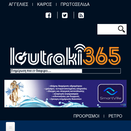
Παράκαμψη προς το κυρίως περιεχόμενο
ΑΓΓΕΛΙΕΣ
ΚΑΙΡΟΣ
ΠΡΩΤΟΣΕΛΙΔΑ
Φόρμα αν
Αναζήτηση
ΠΡΟΟΡΙΣΜΟΙ
ΡΕΤΡΟ