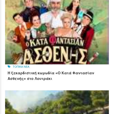
ΤΟΠΙΚΑ ΝΕΑ
Η ξεκαρδιστική κωμωδία «Ο Κατά Φαντασίαν
Ασθενής» στο Λουτράκι