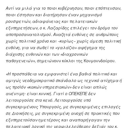
Αντί να μιλά για το ποιοι κυβέρνησαν, ποιοι επόπτευσαν,
ποιοι έστησαν και διατήρησαν έναν μηχανισμό
ρουσφετιών, αδιαφάνειας και πελατειακών
εξυπηρετήσεων, ο κ. Λαζαρίδης επιλέγει τον δρόμο του
αποπροσανατολισμού. Αναζητά ευθύνες σε ανθρώπους
χωρίς πολιτικό χρόνο και –κυρίως– χωρίς άμεση πολιτική
ευθύνη, για να σωθεί το «γαλάζιο» αφήγημα της
διάχυσης ευθυνών και των «διαχρονικών
παθογενειών»,
σημειώνουν κύκλοι της Κουμουνδούρου.
«Η προσπάθεια να εμφανιστεί ένα βαθιά πολιτικό και
αμιγώς νεοδημοκρατικό σκάνδαλο ως τεχνικό ατύχημα ή
ως προϊόν «κακών υπηρεσιακών» δεν είναι απλώς
ανέντιμη· είναι κυνική. Γιατί ο ΟΠΕΚΕΠΕ δεν
λειτουργούσε στο κενό. Λειτουργούσε υπό
συγκεκριμένους Υπουργούς, με συγκεκριμένες επιλογές
σε Διοικήσεις, με συγκεκριμένη ανοχή σε πρακτικές που
εξυπηρετούσαν ημετέρους και αναπαρήγαγαν την
πελατειακή λογική της νεοφιλελεύθερης δεξιάς του κ.