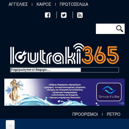
Παράκαμψη προς το κυρίως περιεχόμενο
ΑΓΓΕΛΙΕΣ
ΚΑΙΡΟΣ
ΠΡΩΤΟΣΕΛΙΔΑ
Φόρμα αν
Αναζήτηση
ΠΡΟΟΡΙΣΜΟΙ
ΡΕΤΡΟ