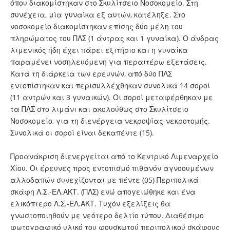
όπου διακομίστηκαν στο Σκυλίτσειο Νοσοκομείο. Στη
συνέχεια, μία γυναίκα εξ αυτών, κατέληξε. Στο
νοσοκομείο διακομίστηκαν επίσης δύο μέλη του
πληρώματος του ΠΛΣ (1 άντρας και 1 γυναίκα). Ο άνδρας
λιμενικός ήδη έχει πάρει εξιτήριο και η γυναίκα
παραμένει νοσηλευόμενη για περαιτέρω εξετάσεις.
Κατά τη διάρκεια των ερευνών, από δύο ΠΛΣ
εντοπίστηκαν και περισυλλέχθηκαν συνολικά 14 σοροί
(11 αντρών και 3 γυναικών). Οι σοροί μεταφέρθηκαν με
τα ΠΛΣ στο λιμάνι και ακολούθως στο Σκυλίτσειο
Νοσοκομείο, για τη διενέργεια νεκροψίας-νεκροτομής.
Συνολικά οι σοροί είναι δεκαπέντε (15).
Προανάκριση διενεργείται από το Κεντρικό Λιμεναρχείο
Χίου. Οι έρευνες προς εντοπισμό πιθανόν αγνοουμένων
αλλοδαπών συνεχίζονται με πέντε (05) Περιπολικά
σκάφη Λ.Σ.-ΕΛ.ΑΚΤ. (ΠΛΣ) ενώ απογειώθηκε και ένα
ελικόπτερο Λ.Σ.-ΕΛ.ΑΚΤ. Τυχόν εξελίξεις θα
γνωστοποιηθούν με νεότερο δελτίο τύπου. Διαθέσιμο
φωτογραφικό υλικό του φουσκωτού περιπολικού σκάφους