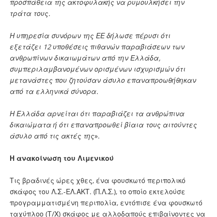
προσπάθεια της ακτοφυλακής να ρυμουλκήσει την
τράτα τους.
Η υπηρεσία συνόρων της ΕΕ δήλωσε πέρυσι ότι
εξετάζει 12 υποθέσεις πιθανών παραβιάσεων των
ανθρωπίνων δικαιωμάτων από την Ελλάδα,
συμπεριλαμβανομένων ορισμένων ισχυρισμών ότι
μετανάστες που ζητούσαν άσυλο επαναπροωθήθηκαν
από τα ελληνικά σύνορα.
Η Ελλάδα αρνείται ότι παραβιάζει τα ανθρώπινα
δικαιώματα ή ότι επαναπροωθεί βίαια τους αιτούντες
άσυλο από τις ακτές της
».
Η ανακοίνωση του Λιμενικού
Τις βραδινές ώρες χθες, ένα φουσκωτό περιπολικό
σκάφος του Λ.Σ.-ΕΛ.ΑΚΤ. (Π.Λ.Σ.), το οποίο εκτελούσε
προγραμματισμένη περιπολία, εντόπισε ένα φουσκωτό
ταχύπλοο (Τ/Χ) σκάφος με αλλοδαπούς επιβαίνοντες να