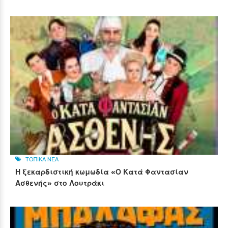
ΤΟΠΙΚΑ ΝΕΑ
Η ξεκαρδιστική κωμωδία «Ο Κατά Φαντασίαν
Ασθενής» στο Λουτράκι