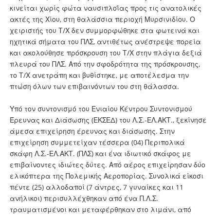
κινείται χωρίς φώτα ναυσιπλοΐας προς τις ανατολικές
ακτές της Χίου, στη θαλάσσια περιοχή Μυρσινιδίου. Ο
χειριστής του Τ/Χ δεν συμμορφώθηκε στα φωτεινά και
ηχητικά σήματα του ΠΛΣ, αντιθέτως ανέστρεψε πορεία
και ακολούθησε πρόσκρουση του Τ/Χ στην πλάγια δεξιά
πλευρά του ΠΛΣ. Από την σφοδρότητα της πρόσκρουσης,
το Τ/Χ ανετράπη και βυθίστηκε, με αποτέλεσμα την
πτώση όλων των επιβαινόντων του στη θάλασσα.
Υπό τον συντονισμό του Ενιαίου Κέντρου Συντονισμού
Έρευνας και Διάσωσης (ΕΚΣΕΔ) του Λ.Σ.-ΕΛ.ΑΚΤ., ξεκίνησε
άμεσα επιχείρηση έρευνας και διάσωσης. Στην
επιχείρηση συμμετείχαν τέσσερα (04) Περιπολικά
σκάφη Λ.Σ.-ΕΛ.ΑΚΤ. (ΠΛΣ) και ένα ιδιωτικό σκάφος με
επιβαίνοντες ιδιώτες δύτες. Από αέρος επιχείρησαν δύο
ελικόπτερα της Πολεμικής Αεροπορίας. Συνολικά είκοσι
πέντε (25) αλλοδαποί (7 άντρες, 7 γυναίκες και 11
ανήλικοι) περισυλλέχθηκαν από ένα Π.Λ.Σ.
τραυματισμένοι και μεταφέρθηκαν στο λιμάνι, από