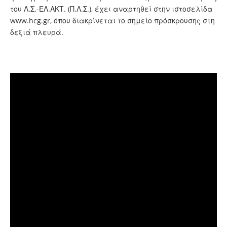
του Λ.Σ.-ΕΛ.ΑΚΤ. (Π.Λ.Σ.), έχει αναρτηθεί στην ιστοσελίδα
www.hcg.gr
, όπου διακρίνεται το σημείο πρόσκρουσης στη
δεξιά πλευρά.