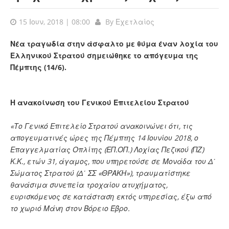
15 Ιουν, 2018 | 08:00
By
Εχετλαίος
Νέα τραγωδία στην άσφαλτο με θύμα έναν λοχία του
Ελληνικού Στρατού σημειώθηκε το απόγευμα της
Πέμπτης (14/6).
Η ανακοίνωση του Γενικού Επιτελείου Στρατού
«Το Γενικό Επιτελείο Στρατού ανακοινώνει ότι, τις
απογευματινές ώρες της Πέμπτης 14 Ιουνίου 2018, ο
Επαγγελματίας Οπλίτης (ΕΠ.ΟΠ.) Λοχίας Πεζικού (ΠΖ)
Κ.Κ., ετών 31, άγαμος, που υπηρετούσε σε Μονάδα του Δ΄
Σώματος Στρατού (Δ΄ ΣΣ «ΘΡΑΚΗ»), τραυματίστηκε
θανάσιμα συνεπεία τροχαίου ατυχήματος,
ευρισκόμενος σε κατάσταση εκτός υπηρεσίας, έξω από
το χωριό Μάνη στον Βόρειο Έβρο.