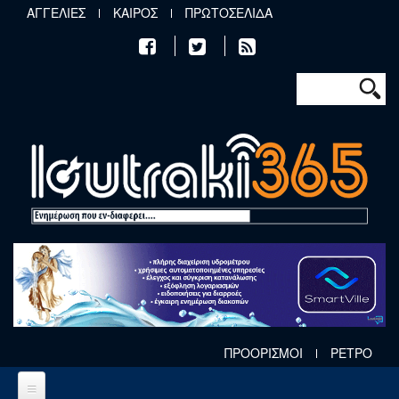
Παράκαμψη προς το κυρίως περιεχόμενο
ΑΓΓΕΛΙΕΣ
ΚΑΙΡΟΣ
ΠΡΩΤΟΣΕΛΙΔΑ
Φόρμα αν
Αναζήτηση
ΠΡΟΟΡΙΣΜΟΙ
ΡΕΤΡΟ