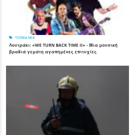
ΤΟΠΙΚΑ ΝΕΑ
Λουτράκι: «WE TURN BACK TIME II» - Μια μουσική
βραδιά γεμάτη αγαπημένες επιτυχίες