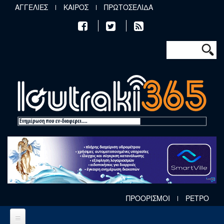
Παράκαμψη προς το κυρίως περιεχόμενο
ΑΓΓΕΛΙΕΣ
ΚΑΙΡΟΣ
ΠΡΩΤΟΣΕΛΙΔΑ
Φόρμα αν
Αναζήτηση
ΠΡΟΟΡΙΣΜΟΙ
ΡΕΤΡΟ