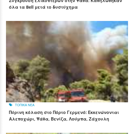
Σύγκρουση ελικοπτέρων στην Ψάθα: Καθηλώθηκαν
όλα τα Bell μετά το δυστύχημα
ΤΟΠΙΚΑ ΝΕΑ
Πύρινη κόλαση στο Πόρτο Γερμενό: Εκκενώνονται
Αλεποχώρι, Ψάθα, Βενίζα, Λούμπα, Ζάχουλη