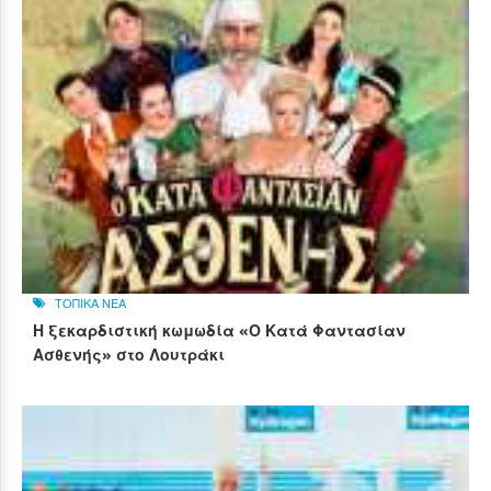
ΤΟΠΙΚΑ ΝΕΑ
Η ξεκαρδιστική κωμωδία «Ο Κατά Φαντασίαν
Ασθενής» στο Λουτράκι