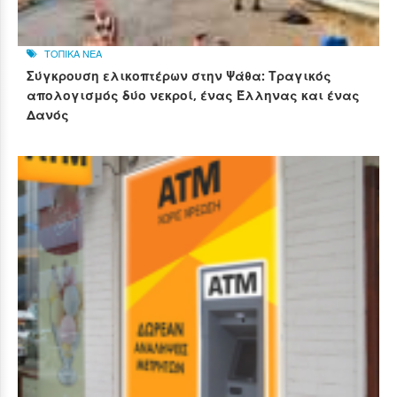
ΤΟΠΙΚΑ ΝΕΑ
Σύγκρουση ελικοπτέρων στην Ψάθα: Τραγικός
απολογισμός δύο νεκροί, ένας Έλληνας και ένας
Δανός