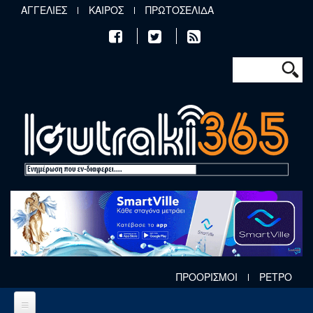
Παράκαμψη προς το κυρίως περιεχόμενο
ΑΓΓΕΛΙΕΣ
ΚΑΙΡΟΣ
ΠΡΩΤΟΣΕΛΙΔΑ
Φόρμα αν
Αναζήτηση
ΠΡΟΟΡΙΣΜΟΙ
ΡΕΤΡΟ